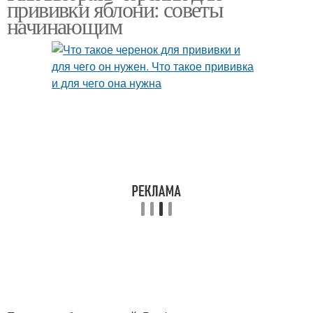
прививки яблони: советы
успешной прививки
начинающим
Черенок для
Весенняя прививка
прививания
Подвой перед
Черенок перед
прививкой
прививкой