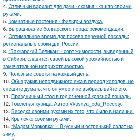
4.
Отличный вариант для дачи - скамья - кашпо своими
руками.
5.
Комнатные растения - фильтры воздуха.
6.
Выращивание болгарского перца: рекомендации.
7.
Оптимальное время для посева перечной рассады:
региональные сроки для России.
8.
"Бакчарский Великан" - сорт жимолости, выведенный
в Сибири, славится своей высокой урожайностью и
замечательной неприхотливостью.
9.
Полезные советы на каждый день.
10.
Обнаружив неподвижного ежа в период холодов, не
спешите думать, что он умер и не выбрасывайте его.
11.
Праздничный стол в год огненной красной лошади.
12.
Томлёная курица. Автор Vkusnya_eda_Recepty.
13.
Беседка своими руками их того, что было в наличии.
14.
Крылечко своими руками.
15.
"Мадам Морковка" -. Вкусный и остренький салат на
зиму.