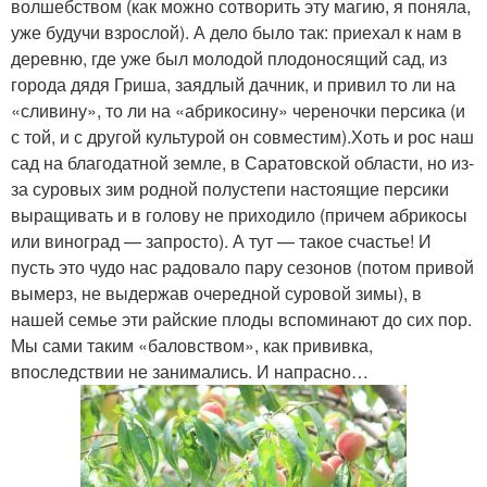
волшебством (как можно сотворить эту магию, я поняла,
уже будучи взрослой). А дело было так: приехал к нам в
деревню, где уже был молодой плодоносящий сад, из
города дядя Гриша, заядлый дачник, и привил то ли на
«сливину», то ли на «абрикосину» череночки персика (и
с той, и с другой культурой он совместим).Хоть и рос наш
сад на благодатной земле, в Саратовской области, но из-
за суровых зим родной полустепи настоящие персики
выращивать и в голову не приходило (причем абрикосы
или виноград — запросто). А тут — такое счастье! И
пусть это чудо нас радовало пару сезонов (потом привой
вымерз, не выдержав очередной суровой зимы), в
нашей семье эти райские плоды вспоминают до сих пор.
Мы сами таким «баловством», как прививка,
впоследствии не занимались. И напрасно…