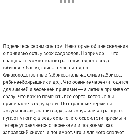
Поделитесь своим опытом! Некоторые общие сведения
о прививке есть у всех садоводов. Например — что
сращивать можно только растения одного рода
(яблоня+яблоня, слива+слива и т.д.) и
близкородственные (абрикос+алыча, слива+абрикос,
рябина+боярышник и др.). Что осенние черенки годятся
для зимней и весенней прививки — а летние прививают
сразу. Что важно помечать все сорта, которые вы
прививаете в одну крону. Но страшные термины
«окулировка», «вприклад», «за кору» или «в расщеп»
пугают многих; а ведь есть те, кто освоил эти приемы и
теперь управляется с черенками и подвоями, как
заправский хирург, и понимает, что и для чего следует