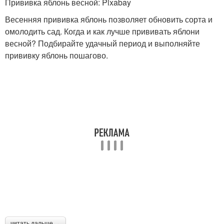
Прививка яблонь весной: Pixabay
Весенняя прививка яблонь позволяет обновить сорта и
омолодить сад. Когда и как лучше прививать яблони
Растения для прививки
Осенний прививка
весной? Подбирайте удачный период и выполняйте
прививку яблонь пошагово.
Привой к прививке
Подвой для прививки
Условия для успешной
Материал для прививки
прививки
Температура для
Подготовка к прививке
прививки
читать дальше →