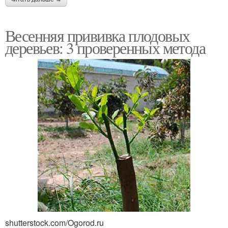
Инструкция по
Подвой перед
Весенняя прививка плодовых
прививке
прививкой
деревьев: 3 проверенных метода
Помощь по прививке
shutterstock.com/Ogorod.ru