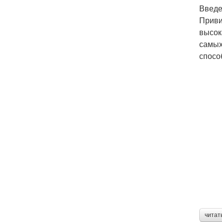
Введ
Приви
высок
самых
спосо
читат