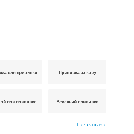
ема для прививки
Прививка за кору
ой при прививке
Весенний прививка
Показать все
вия для успешной
Температура для