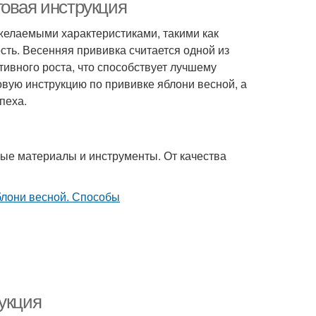
прививки
прививки
говая инструкция
желаемыми характеристиками, такими как
сть. Весенняя прививка считается одной из
тивного роста, что способствует лучшему
овую инструкцию по прививке яблони весной, а
пеха.
ые материалы и инструменты. От качества
укция