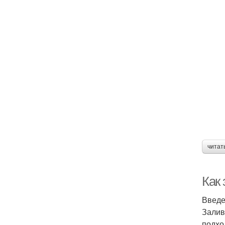
читат
Как
Введ
Залив
подхо