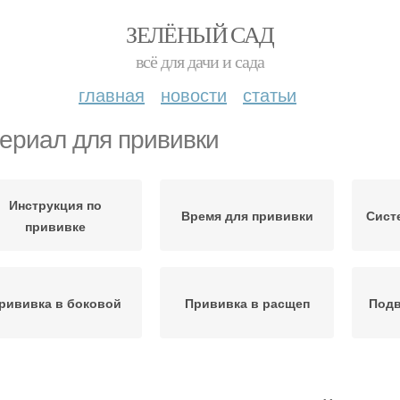
ЗЕЛЁНЫЙ САД
всё для дачи и сада
главная
новости
статьи
ериал для прививки
Инструкция по
Время для прививки
Сист
прививке
рививка в боковой
Прививка в расщеп
Подв
Необходимые
Усло
Подвой для прививки