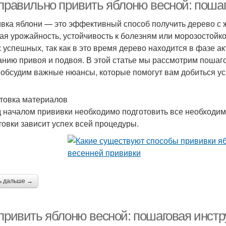
материалы
 правильно привить яблоню весной: поша
вка яблони — это эффективный способ получить дерево с 
ая урожайность, устойчивость к болезням или морозостойко
вички при прививке
 успешных, так как в это время дерево находится в фазе ак
анию привоя и подвоя. В этой статье мы рассмотрим пошаг
 обсудим важные нюансы, которые помогут вам добиться ус
товка материалов
 началом прививки необходимо подготовить все необходим
товки зависит успех всей процедуры.
ь дальше →
 привить яблоню весной: пошаговая инстр