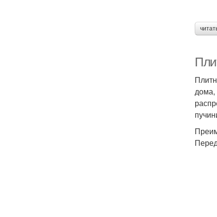
читат
Пли
Плитн
дома,
распр
пучин
Преим
Перед