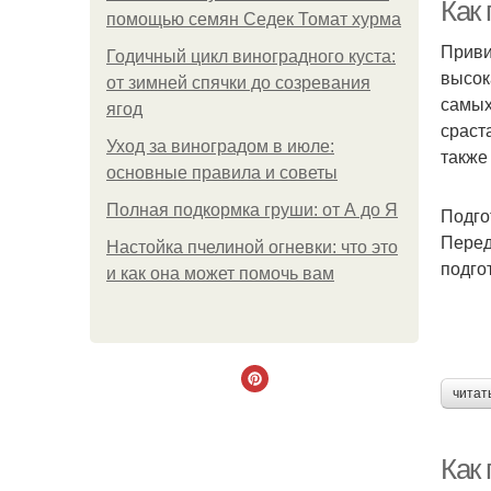
Как
помощью семян Седек Томат хурма
Приви
Годичный цикл виноградного куста:
высок
от зимней спячки до созревания
Но
самых
ягод
сраст
Уход за виноградом в июле:
также
основные правила и советы
Полная подкормка груши: от А до Я
Подго
Перед
Настойка пчелиной огневки: что это
подго
и как она может помочь вам
читат
Как