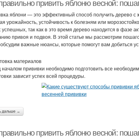
 правильно привить яблоню весной: поша
вка яблони — это эффективный способ получить дерево с 
ая урожайность, устойчивость к болезням или морозостойко
вички при прививке
Помощь по прививке
 успешных, так как в это время дерево находится в фазе ак
анию привоя и подвоя. В этой статье мы рассмотрим пошаг
 обсудим важные нюансы, которые помогут вам добиться ус
товка материалов
 началом прививки необходимо подготовить все необходим
товки зависит успех всей процедуры.
ь дальше →
 правильно привить яблоню весной: пошаг