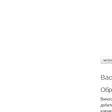
читат
Вас
Обре
Виног
добит
ключе