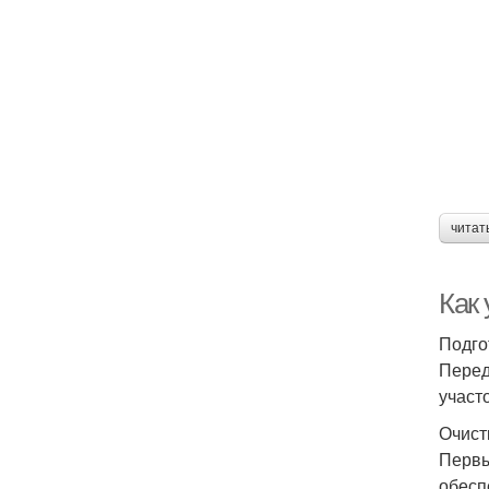
читат
Как
Подго
Перед
участ
Очист
Первы
обесп