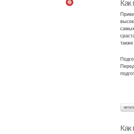
Как
Приви
высок
Но
самых
сраст
также
Подго
Перед
подго
читат
Как