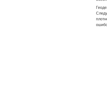
Геоде
Следу
плотн
ошибо