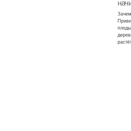
нач
Зачем
Приви
плоды
дерев
растё