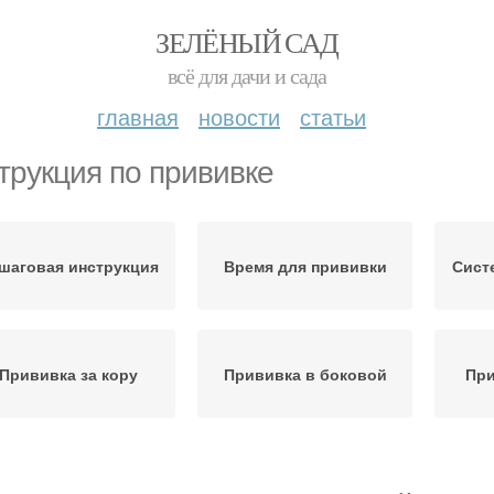
ЗЕЛЁНЫЙ САД
всё для дачи и сада
главная
новости
статьи
трукция по прививке
шаговая инструкция
Время для прививки
Сист
Прививка за кору
Прививка в боковой
При
есенний прививка
Подготовка к прививке
Подв