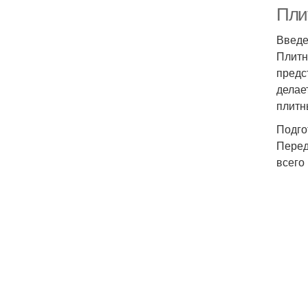
Пли
Введ
Плитн
предс
делае
плитн
Подго
Перед
всего