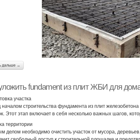
ь дальше →
 уложить fundament из плит ЖБИ для дома
товка участка
 началом строительства фундамента из плит железобетона
ок. Этот этап включает в себя несколько важных шагов, ко
ка территории
м делом необходимо очистить участок от мусора, деревьев,
ечит свободный доступ к строительной площадке и предотв