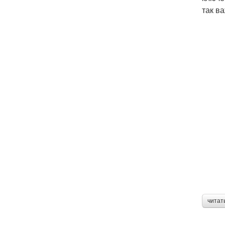
так ва
читат