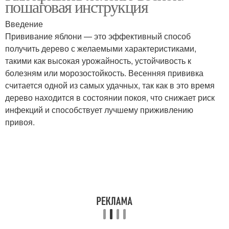
пошаговая инструкция
Введение
Прививание яблони — это эффективный способ
Оптимальная
получить дерево с желаемыми характеристиками,
Прививка в расщеп
температура
такими как высокая урожайность, устойчивость к
болезням или морозостойкость. Весенняя прививка
считается одной из самых удачных, так как в это время
дерево находится в состоянии покоя, что снижает риск
Новички при прививке
инфекций и способствует лучшему приживлению
привоя.