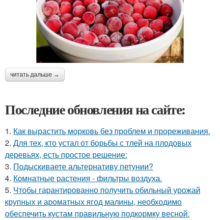
читать дальше →
Последние обновления на сайте:
1.
Как вырастить морковь без проблем и прореживания.
2.
Для тех, кто устал от борьбы с тлей на плодовых
деревьях, есть простое решение:
3.
Подыскиваете альтернативу петунии?
4.
Комнатные растения - фильтры воздуха.
5.
Чтобы гарантированно получить обильный урожай
крупных и ароматных ягод малины, необходимо
обеспечить кустам правильную подкормку весной.