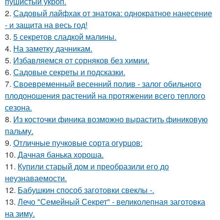
пушистый укроп.
2.
Садовый лайфхак от знатока: однократное нанесение
- и защита на весь год!
3.
5 секретов сладкой малины.
4.
На заметку дачникам.
5.
Избавляемся от сорняков без химии.
6.
Садовые секреты и подсказки.
7.
Своевременный весенний полив - залог обильного
плодоношения растений на протяжении всего теплого
сезона.
8.
Из косточки финика возможно вырастить финиковую
пальму.
9.
Отличные пучковые сорта огурцов:
10.
Дачная банька хороша.
11.
Купили старый дом и преобразили его до
неузнаваемости.
12.
Бабушкин способ заготовки свеклы -.
13.
Лечо "Семейный Секрет" - великолепная заготовка
на зиму.