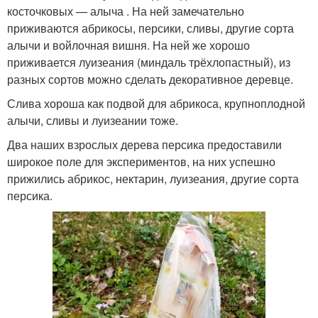
косточковых — алыча . На ней замечательно
приживаются абрикосы, персики, сливы, другие сорта
алычи и войлочная вишня. На ней же хорошо
приживается луизеания (миндаль трёхлопастный), из
разных сортов можно сделать декоративное деревце.
Слива хороша как подвой для абрикоса, крупноплодной
алычи, сливы и луизеании тоже.
Два наших взрослых дерева персика предоставили
широкое поле для экспериментов, на них успешно
прижились абрикос, нектарин, луизеания, другие сорта
персика.