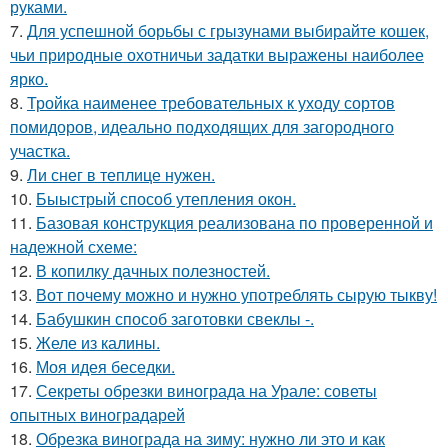
руками.
7.
Для успешной борьбы с грызунами выбирайте кошек,
чьи природные охотничьи задатки выражены наиболее
ярко.
8.
Тройка наименее требовательных к уходу сортов
помидоров, идеально подходящих для загородного
участка.
9.
Ли снег в теплице нужен.
10.
Быыстрый способ утепления окон.
11.
Базовая конструкция реализована по проверенной и
надежной схеме:
12.
В копилку дачных полезностей.
13.
Вот почему можно и нужно употреблять сырую тыкву!
14.
Бабушкин способ заготовки свеклы -.
15.
Желе из калины.
16.
Моя идея беседки.
17.
Секреты обрезки винограда на Урале: советы
опытных виноградарей
18.
Обрезка винограда на зиму: нужно ли это и как