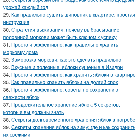
урожай каждый год
29.
Как правильно сушить шиповник в квартире: простая
инструкция
30.
Стратегия выживания: почему выбрасывание
половиной моркови может быть ключом к успеху
31.
Просто и эффективно: как правильно хранить
морковку дома
32.
Заморозка моркови: как это сделать правильно
33.
Вкусные и полезные: яблоки сушеные в Изидри
34.
Просто и эффективно: как хранить яблоки в квартире
35.
Как правильно хранить яблоки на долгий срок
36.
Просто и эффективно: советы по сохранению
свежести яблок
37.
Продолжительное хранение яблок: 5 секретов,
которые вы должны знать
38.
Секреты долговременного хранения яблок в погребе
39.
Секреты хранения яблок на зиму: где и как сохранить
их свежими