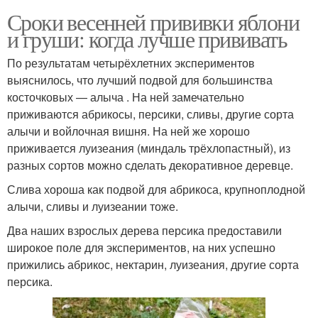
Сроки весенней прививки яблони
и груши: когда лучше прививать
По результатам четырёхлетних экспериментов
выяснилось, что лучший подвой для большинства
косточковых — алыча . На ней замечательно
приживаются абрикосы, персики, сливы, другие сорта
алычи и войлочная вишня. На ней же хорошо
приживается луизеания (миндаль трёхлопастный), из
разных сортов можно сделать декоративное деревце.
Слива хороша как подвой для абрикоса, крупноплодной
алычи, сливы и луизеании тоже.
Два наших взрослых дерева персика предоставили
широкое поле для экспериментов, на них успешно
прижились абрикос, нектарин, луизеания, другие сорта
персика.