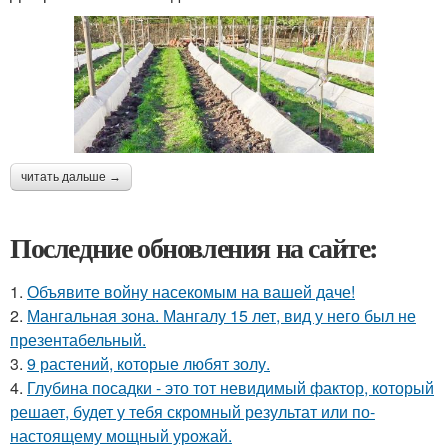
читать дальше →
Последние обновления на сайте:
1.
Объявите войну насекомым на вашей даче!
2.
Мангальная зона. Мангалу 15 лет, вид у него был не
презентабельный.
3.
9 растений, которые любят золу.
4.
Глубина посадки - это тот невидимый фактор, который
решает, будет у тебя скромный результат или по-
настоящему мощный урожай.