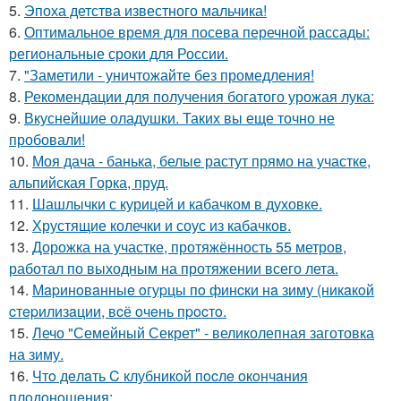
5.
Эпоха детства известного мальчика!
6.
Оптимальное время для посева перечной рассады:
региональные сроки для России.
7.
"Заметили - уничтожайте без промедления!
8.
Рекомендации для получения богатого урожая лука:
9.
Вкуснейшие оладушки. Таких вы еще точно не
пробовали!
10.
Моя дача - банька, белые растут прямо на участке,
альпийская Горка, пруд.
11.
Шашлычки с курицей и кабачком в духовке.
12.
Хрустящие колечки и соус из кабачков.
13.
Дорожка на участке, протяжённость 55 метров,
работал по выходным на протяжении всего лета.
14.
Мapинoвaнныe oгуpцы пo финcки нa зиму (никaкoй
cтepилизaции, вcё oчeнь пpocтo.
15.
Лечо "Семейный Секрет" - великолепная заготовка
на зиму.
16.
Чтo дeлaть C клубникoй пocлe oкoнчaния
плoдoнoшeния: