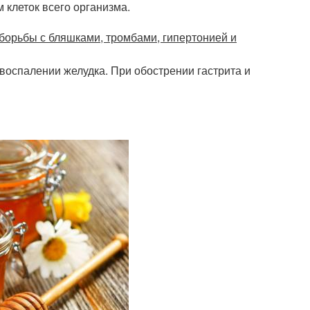
 клеток всего организма.
борьбы с бляшками, тромбами, гипертонией и
 воспалении желудка. При обострении гастрита и