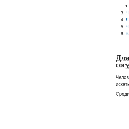
Ч
Л
Ч
В
Для
сос
Челов
искат
Среди