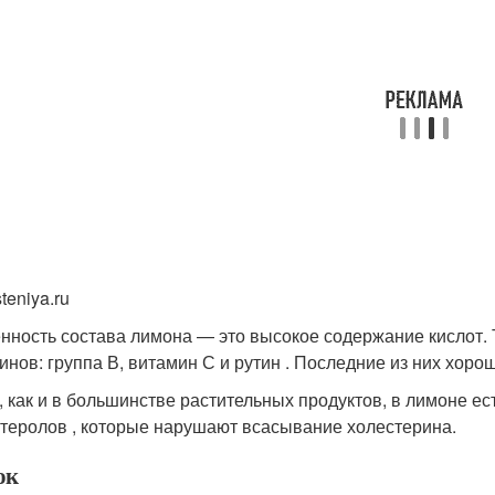
teniya.ru
нность состава лимона — это высокое содержание кислот. Т
инов: группа В, витамин С и рутин . Последние из них хоро
, как и в большинстве растительных продуктов, в лимоне ес
теролов , которые нарушают всасывание холестерина.
ок