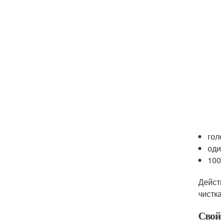
гол
оди
100
Дейст
чистк
Свой