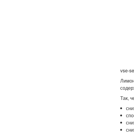
vse-se
Лимон
содер
Так, ч
сни
спо
сни
сни