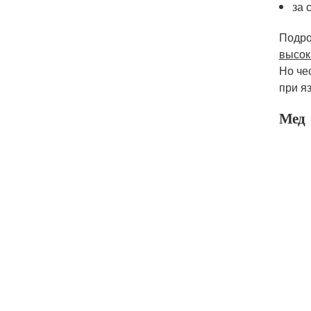
за 
Подро
высок
Но че
при я
Мед