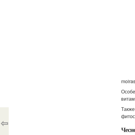
moiras
Особе
витам
Также
фитос
⇦
Чесн