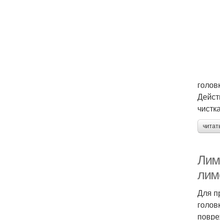
голов
Дейст
чистк
читат
Лим
лим
Для п
голов
повре