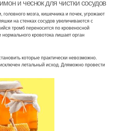
использованием
имон и чеснок для чистки сосудов
 головного мозга, кишечника и почек, угрожают
ляшки на стенках сосудов увеличиваются с
шийся тромб переносится по кровеносной
е нормального кровотока лишает орган
становить которые практически невозможно.
 исключен летальный исход. Дляможно провести