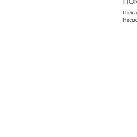
ПО
Польз
Несмо