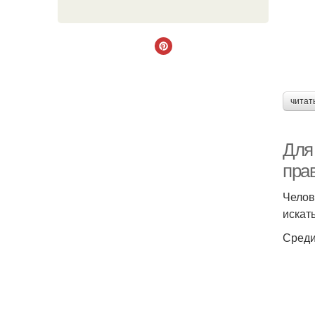
читат
Для
пра
Челов
искат
Среди