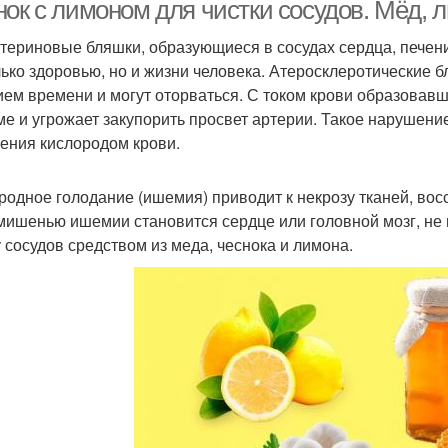
давления
ок с лимоном для чистки сосудов. Мёд, л
териновые бляшки, образующиеся в сосудах сердца, печени,
лько здоровью, но и жизни человека. Атеросклеротические б
Сосуды с лимоном
Напиток из лимона
ием времени и могут оторваться. С током крови образовав
ме и угрожает закупорить просвет артерии. Такое нарушени
ения кислородом крови.
родное голодание (ишемия) приводит к некрозу тканей, вос
мишенью ишемии становится сердце или головной мозг, не
у сосудов средством из меда, чеснока и лимона.