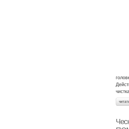
голов
Дейст
чистк
читат
Чес