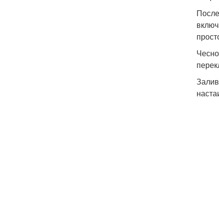
После
включ
прост
Чесно
перек
Залив
наста