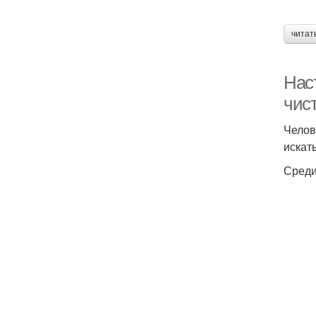
читат
Нас
чис
Челов
искат
Среди