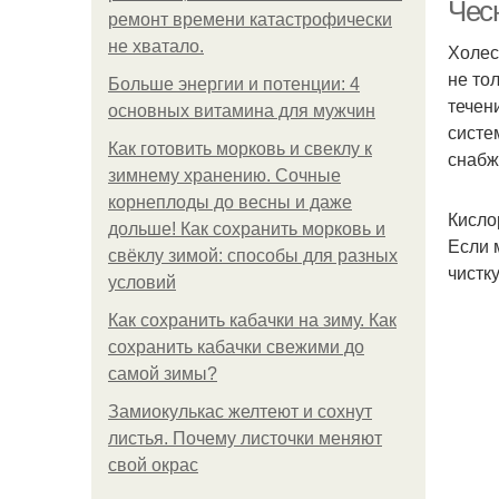
Чесн
ремонт времени катастрофически
не хватало.
Холес
не то
Больше энергии и потенции: 4
течен
основных витамина для мужчин
систе
Как готовить морковь и свеклу к
снабж
зимнему хранению. Сочные
корнеплоды до весны и даже
Кисло
дольше! Как сохранить морковь и
Если 
свёклу зимой: способы для разных
чистк
условий
Как сохранить кабачки на зиму. Как
сохранить кабачки свежими до
самой зимы?
Замиокулькас желтеют и сохнут
листья. Почему листочки меняют
свой окрас