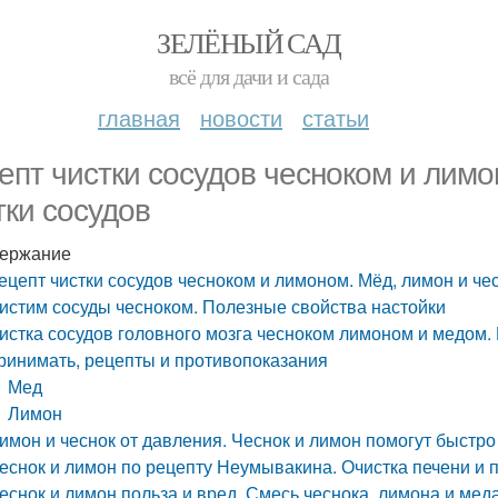
ЗЕЛЁНЫЙ САД
всё для дачи и сада
главная
новости
статьи
епт чистки сосудов чесноком и лимо
тки сосудов
ержание
ецепт чистки сосудов чесноком и лимоном. Мёд, лимон и чес
истим сосуды чесноком. Полезные свойства настойки
истка сосудов головного мозга чесноком лимоном и медом. М
ринимать, рецепты и противопоказания
Мед
Лимон
имон и чеснок от давления. Чеснок и лимон помогут быстр
еснок и лимон по рецепту Неумывакина. Очистка печени и
еснок и лимон польза и вред. Смесь чеснока, лимона и мед