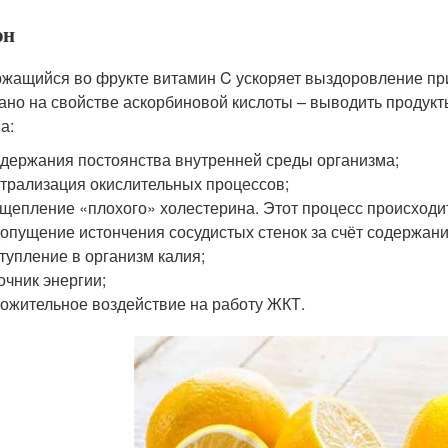
он
жащийся во фрукте витамин C ускоряет выздоровление при
ано на свойстве аскорбиновой кислоты – выводить продукт
а:
держания постоянства внутренней среды организма;
трализация окислительных процессов;
щепление «плохого» холестерина. Этот процесс происходит
опущение истончения сосудистых стенок за счёт содержани
тупление в организм калия;
очник энергии;
ожительное воздействие на работу ЖКТ.