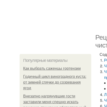
Рец
чис
Сод
Р
Популярные материалы
Ч
Как выбрать саженцы гортензии
Ч
Годичный цикл виноградного куста:
п
от зимней спячки до созревания
ягод
Л
Внезапно нагрянувшие гости
Ч
заставили меня спешно искать
Ч