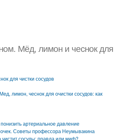
ном. Мёд, лимон и чеснок для
нок для чистки сосудов
ед, лимон, чеснок для очистки сосудов: как
о понизить артериальное давление
 почек. Советы профессора Неумывакина
а чистит сосуды: правда или миф?