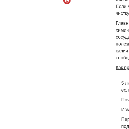
Если 
чистк
Главн
химич
сосуд
полез
калия
свобо
Как п
5 л
есл
Поч
Изм
Пер
под