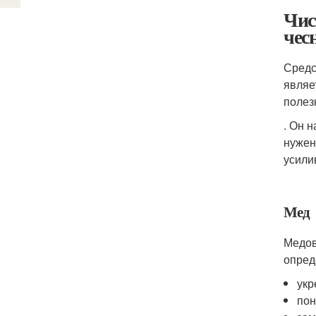
Чис
чес
Средс
являе
полез
. Он 
нужен
усили
Мед
Медов
опред
укр
пон