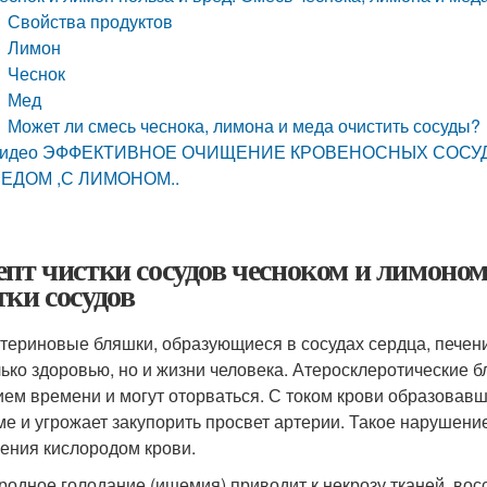
Свойства продуктов
Лимон
Чеснок
Мед
Может ли смесь чеснока, лимона и меда очистить сосуды?
идео ЭФФЕКТИВНОЕ ОЧИЩЕНИЕ КРОВЕНОСНЫХ СОСУД
ЕДОМ ,С ЛИМОНОМ..
епт чистки сосудов чесноком и лимоном
тки сосудов
териновые бляшки, образующиеся в сосудах сердца, печени,
лько здоровью, но и жизни человека. Атеросклеротические б
ием времени и могут оторваться. С током крови образовав
ме и угрожает закупорить просвет артерии. Такое нарушени
ения кислородом крови.
родное голодание (ишемия) приводит к некрозу тканей, вос