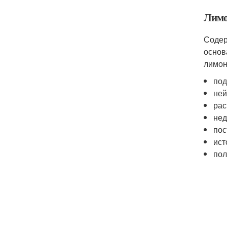
Лим
Содер
основ
лимон
под
ней
рас
нед
пос
ист
пол