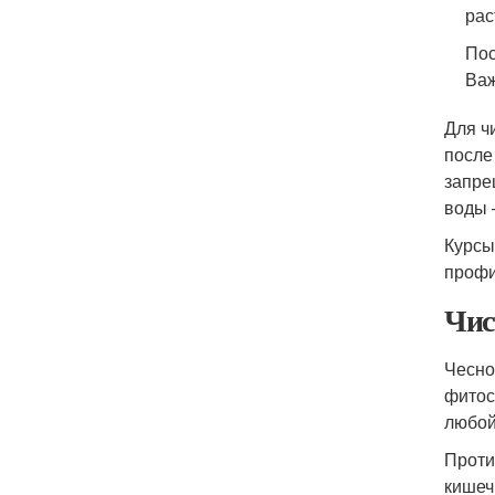
рас
Пос
Важ
Для ч
после
запре
воды –
Курсы
профи
Чис
Чесно
фитос
любой
Проти
кишеч