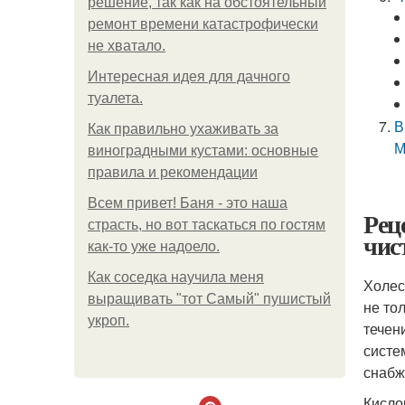
решение, так как на обстоятельный
ремонт времени катастрофически
не хватало.
Интересная идея для дачного
туалета.
В
Как правильно ухаживать за
М
виноградными кустами: основные
правила и рекомендации
Всем привет! Баня - это наша
Рец
страсть, но вот таскаться по гостям
чис
как-то уже надоело.
Как соседка научила меня
Холес
выращивать "тот Самый" пушистый
не то
укроп.
течен
систе
снабж
Кисло