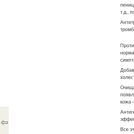
пениц
т.д.,
Антит
тромб
Проти
норма
симпт
Добав
холес
Очища
появл
кожа 
Антиг
⇦
эффек
Все э