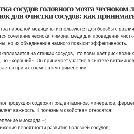
тка сосудов головного мозга чесноком 
нок для очистки сосудов: как принимат
тва народной медицины используются для борьбы с различ
тся сочетание чеснока, лимона, меда для проведения чистк
ны, но их объединение намного повысит эффективность.
накапливается на стенках сосудов, что повышает риск возн
, но «хороший». Он принимает участие в синтезе витамино
вается при их совместном применении.
ая продукция содержит ряд витаминов, минералов, фермент
еляет важность. К полезным свойствам относятся:
епление миокарда –;
ижения вероятности развития болезней сосудов;