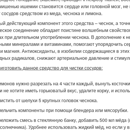
мишенью ишемии становится сердце или головной мозг, не
у сосудов средством из меда, чеснока и лимона.
ый действующий компонент этого средства – чеснок, а точне
еское соединение обладает поистине волшебным свойством
ах при длительном употреблении чеснока. В дополнение к 
ными минералами и витаминами, помогают упорядочить се
 и магния. Антиоксиданты, в изобилии содержащиеся в этих
дных радикалов, снижают артериальное давление и стиму
риготовить данное средство для чистки сосудов:
имонов нужно разрезать на 4 части каждый, вынуть косточк
и не хотите иметь горьковатый вкус, удалите корку, и исполь
истить от шелухи 5 крупных головок чеснока.
ельчить компоненты при помощи блендера или мясорубки.
еложить смесь в стеклянную банку, добавить 500 мл мёда (
солнечника). Удобнее использовать жидкий мёд, но если у ва