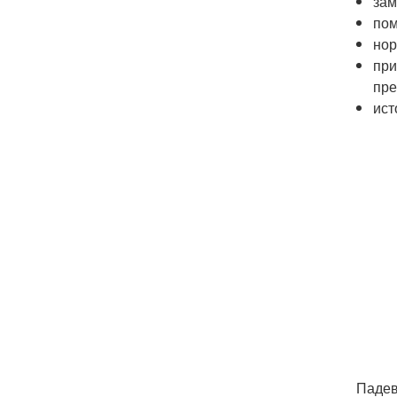
зам
пом
нор
при
пре
ист
Падев