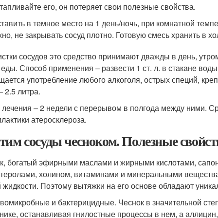
тапливайте его, он потеряет свои полезные свойства.
тавить в темное место на 1 день/ночь, при комнатной темп
но, не закрывать сосуд плотно. Готовую смесь хранить в х
истки сосудов это средство принимают дважды в день, утром
 еды. Способ применения – развести 1 ст. л. в стакане вод
щается употребление любого алкоголя, острых специй, креп
 2.5 литра.
 лечения – 2 недели с перерывом в полгода между ними. Ср
лактики атеросклероза.
тим сосуды чесноком. Полезные свойст
к, богатый эфирными маслами и жирными кислотами, сапо
теролами, холином, витаминами и минеральными веществами
 жидкости. Поэтому вытяжки на его основе обладают уника
вомикробные и бактерицидные. Чеснок в значительной сте
нике, останавливая гнилостные процессы в нем, а аллицин,