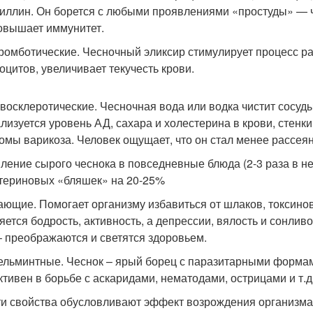
иллин. Он борется с любыми проявлениями «простуды» — ч
 повышает иммунитет.
ромботические. Чесночный эликсир стимулирует процесс р
оцитов, увеличивает текучесть крови.
восклеротические. Чесночная вода или водка чистит сосуды
лизуется уровень АД, сахара и холестерина в крови, стенк
омы варикоза. Человек ощущает, что он стал менее рассеян
ление сырого чеснока в повседневные блюда (2-3 раза в н
териновых «бляшек» на 20-25%
ющие. Помогает организму избавиться от шлаков, токсинов
яется бодрость, активность, а депрессии, вялость и сонливо
– преображаются и светятся здоровьем.
ельминтные. Чеснок – ярый борец с паразитарными формам
тивен в борьбе с аскаридами, нематодами, острицами и т.д
ти свойства обусловливают эффект возрождения организма,