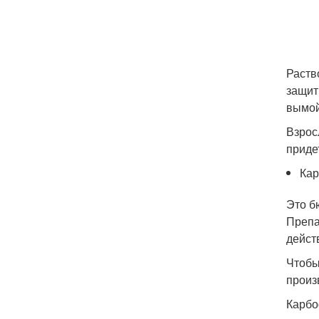
Раств
защит
вымой
Взрос
приде
Ка
Это б
Препа
дейст
Чтобы
произ
Карбо