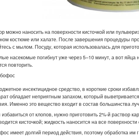
ор можно наносить на поверхности кисточкой или пульвери
ном костюме или халате. После завершения процедуры про
тесь с мылом. Посуду, которая использовалась для пригото
лые насекомые погибнут уже через 5–10 минут, а вот яйца 
тся повторить.
рбофос
юджетное инсектицидное средство, в короткие сроки избав
рат обладает неприятным запахом, который выветривается 
вия. Именно это вещество входит в состав большинства лу
 избавиться от клопов, нужно приготовить 2%-й раствор ка
водится кисточкой; жидкость наносится на все поверхности
фос имеет долгий период действия, поэтому обработка им г