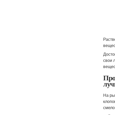
Раств
вещес
Досто
свои 
вещес
Про
луч
На ры
клопо
смело