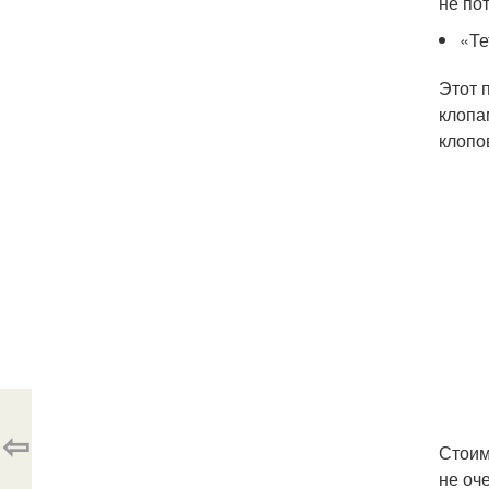
не по
«Те
Этот 
клопа
клопо
⇦
Стоим
не оч