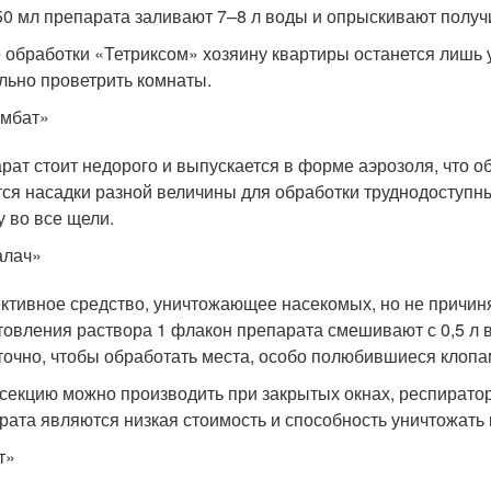
250 мл препарата заливают 7–8 л воды и опрыскивают полу
 обработки «Тетриксом» хозяину квартиры останется лишь 
льно проветрить комнаты.
омбат»
рат стоит недорого и выпускается в форме аэрозоля, что об
ся насадки разной величины для обработки труднодоступн
у во все щели.
алач»
тивное средство, уничтожающее насекомых, но не причи
товления раствора 1 флакон препарата смешивают с 0,5 л 
точно, чтобы обработать места, особо полюбившиеся клопа
секцию можно производить при закрытых окнах, респиратор
рата являются низкая стоимость и способность уничтожать к
т»