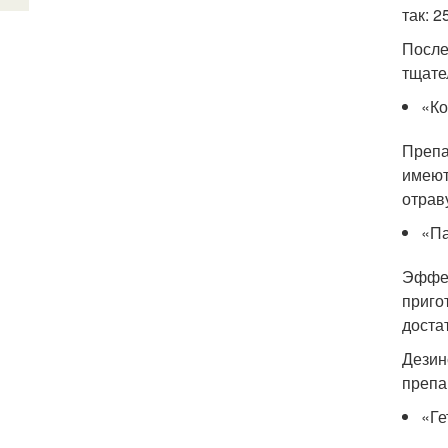
так: 
После
тщате
«К
Препа
имеют
отрав
«П
Эффек
приго
доста
Дезин
препа
«Ге