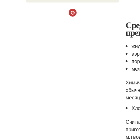
Сре
пре
жид
аэр
пор
мел
Химич
обычн
месяц
Хл
Счита
приго
мл во