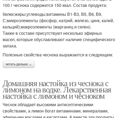
100 г чеснока содержится 150 ккал. Состав продукта:
белки;жиры;углеводы;витамины В1-В3, В5, В6, В9,
С;микроэлементы (фосфор, натрий, железо, цинк, калий,
кальций);макроэлементы (марганец и селен).
Также в составе присутствуют несколько эфирных
масел, которые обуславливают наличие специфического
запаха.
Полезные свойства чеснока выражаются в следующем:
читать дальше →
Домашняя настойка из чеснока с
лимоном на водке. Лекарственная
настойка с лимоном и чесноком
Чеснок обладает высокими антисептическими
свойствами, а лимон богат витаминами, минералами,
эфирными маслами и кислотами. А вместе эти продукты