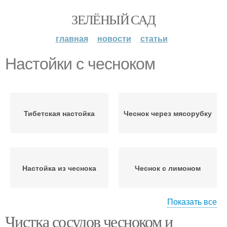
ЗЕЛЁНЫЙ САД
главная
новости
статьи
Настойки с чесноком
Тибетская настойка
Чеснок через мясорубку
Настойка из чеснока
Чеснок с лимоном
Показать все
Чистка сосудов чесноком и
Настойки на чесноке
Лимон с чесноком