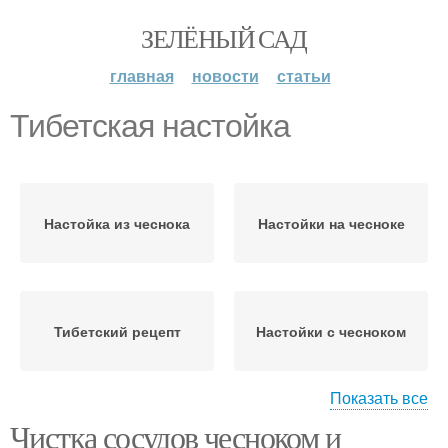
ЗЕЛЁНЫЙ САД
главная
новости
статьи
Тибетская настойка
Настойка из чеснока
Настойки на чесноке
Тибетский рецепт
Настойки с чесноком
Показать все
Чистка сосудов чесноком и
Тибетский эликсир
Тибетские монахи