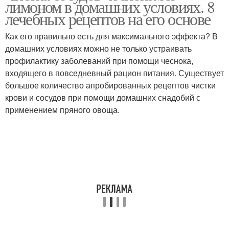
лимоном в домашних условиях. 8
лечебных рецептов на его основе
Как его правильно есть для максимального эффекта? В
домашних условиях можно не только устраивать
Настойка для чистки
Лимонная настойка
профилактику заболеваний при помощи чеснока,
входящего в повседневный рацион питания. Существует
большое количество апробированных рецептов чистки
крови и сосудов при помощи домашних снадобий с
Чесночная настойка
Чесночные настойки
применением пряного овоща.
Настойки на спирте
Настойка для очистки
Настойка на чесноке
Настойки из чеснока