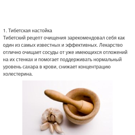
Медовая настойка
Настойка на спирту
1. Тибетская настойка
Тибетский рецепт очищения зарекомендовал себя как
один из самых известных и эффективных. Лекарство
отлично очищает сосуды от уже имеющихся отложений
Настойка против
Настойка из лимона
на их стенках и помогает поддерживать нормальный
холестерина
уровень сахара в крови, снижает концентрацию
холестерина.