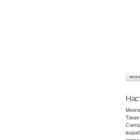
читат
Наст
Многи
Такая
Счита
выраб
иммун