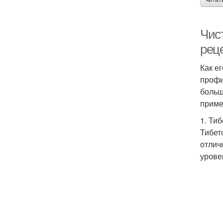
читат
Чис
реце
Как е
профи
больш
приме
1. Ти
Тибет
отлич
урове