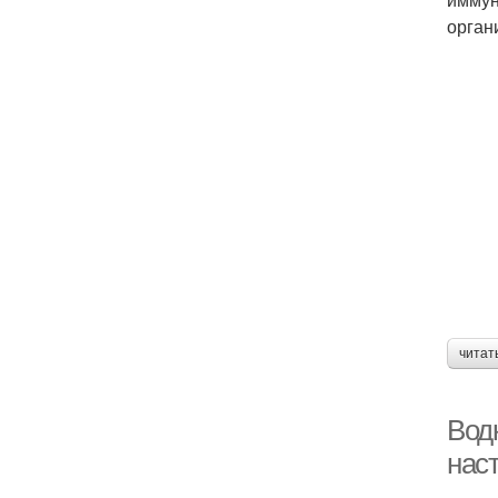
орган
читат
Вод
нас