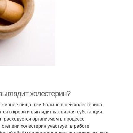
 выглядит холестерин?
м жирнее пища, тем больше в ней холестерина.
ся в крови и выглядит как вязкая субстанция.
он расходуется организмом в процессе
 степени холестерин участвует в работе
ённый объём холестерина должен содержаться в