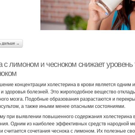
ь дальше →
а с лимоном и чесноком снижает уровень
ноком
ение концентрации холестерина в крови является одним и
 и здоровья болезней. Это жироподобное вещество отклады
ного мозга. Подобные образования разрастаются и перекры
нсультом, а также иными менее опасными состояниями.
му при выявлении повышенного содержания холестерина в
ния. Одним из наиболее эффективных средств народной м
ви считается сочетания чеснока с лимоном. Их полезные св