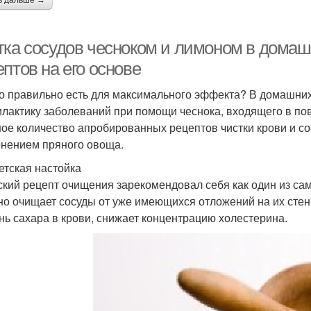
ь дальше →
тка сосудов чесноком и лимоном в домаш
птов на его основе
го правильно есть для максимального эффекта? В домашних
лактику заболеваний при помощи чеснока, входящего в по
ое количество апробированных рецептов чистки крови и с
нением пряного овоща.
бетская настойка
ский рецепт очищения зарекомендовал себя как один из са
но очищает сосуды от уже имеющихся отложений на их сте
нь сахара в крови, снижает концентрацию холестерина.