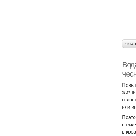
читат
Вод
чес
Повыш
жизни
голов
или и
Поэто
сниже
в кро