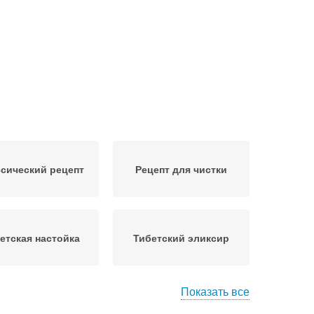
сический рецепт
Рецепт для чистки
етская настойка
Тибетский эликсир
Показать все
епт для сосудов
Народные рецепты