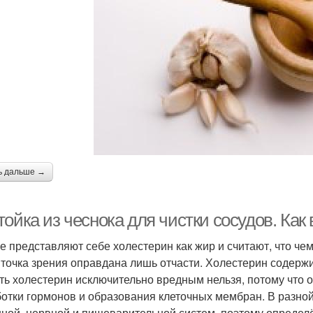
ь дальше →
ойка из чеснока для чистки сосудов. Как
е представляют себе холестерин как жир и считают, что че
 точка зрения оправдана лишь отчасти. Холестерин содержит
ть холестерин исключительно вредным нельзя, потому что 
отки гормонов и образования клеточных мембран. В разной
ной, нервной и пищеварительной систем, поэтому определ