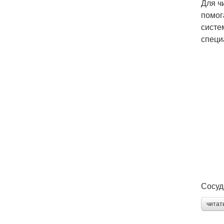
Для ч
помог
систе
специ
Сосуд
читат