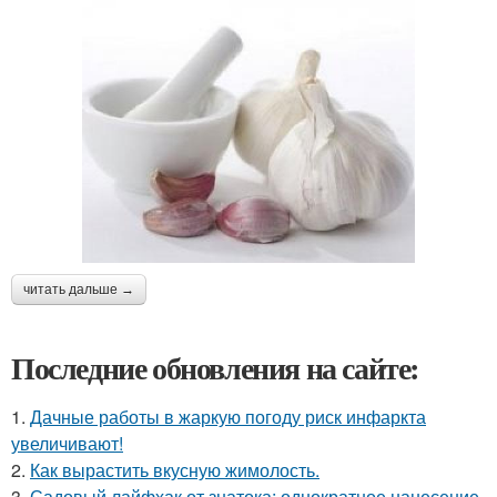
читать дальше →
Последние обновления на сайте:
1.
Дачные работы в жаркую погоду риск инфаркта
увеличивают!
2.
Как вырастить вкусную жимолость.
3.
Садовый лайфхак от знатока: однократное нанесение