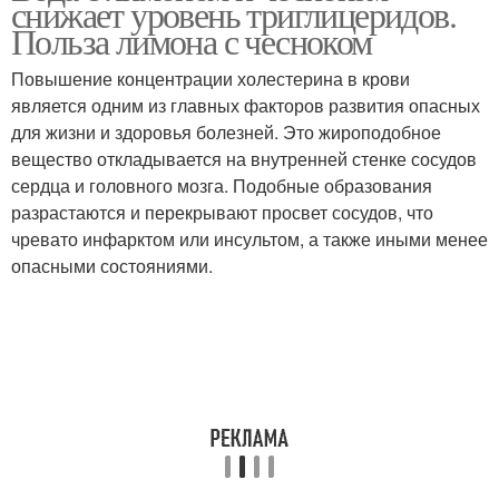
снижает уровень триглицеридов.
Польза лимона с чесноком
Повышение концентрации холестерина в крови
является одним из главных факторов развития опасных
Рецепт от холестерина
Рецепты для очистки
для жизни и здоровья болезней. Это жироподобное
вещество откладывается на внутренней стенке сосудов
сердца и головного мозга. Подобные образования
разрастаются и перекрывают просвет сосудов, что
Рецепт на 3-литровую
Рецепты на зиму
чревато инфарктом или инсультом, а также иными менее
банку
опасными состояниями.