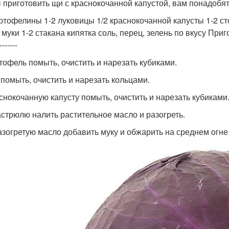
 приготовить щи с краснокочанной капустой, вам понадобя
артофелины 1-2 луковицы 1/2 краснокочанной капусты 1-2 с
 муки 1-2 стакана кипятка соль, перец, зелень по вкусу При
-------
ртофель помыть, очистить и нарезать кубиками.
к помыть, очистить и нарезать кольцами.
аснокочанную капусту помыть, очистить и нарезать кубиками
кастрюлю налить растительное масло и разогреть.
разогретую масло добавить муку и обжарить на среднем огне