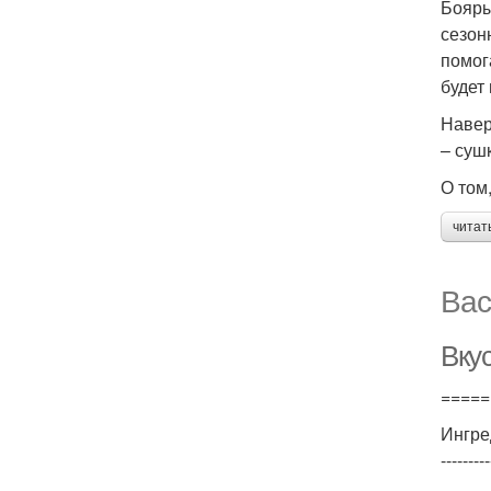
Бояры
сезон
помог
будет
Навер
– суш
О том
читат
Вас
Вку
=====
Ингре
---------