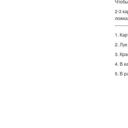
Чтобы
2-3 к
ложка
---------
1. Ка
2. Лу
3. Кр
4. В 
5. В 