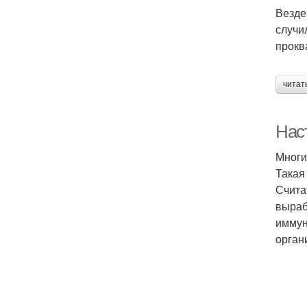
Везде
случи
прокв
читат
Наст
Многи
Такая
Счита
выраб
иммун
орган