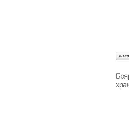
читат
Боя
хра