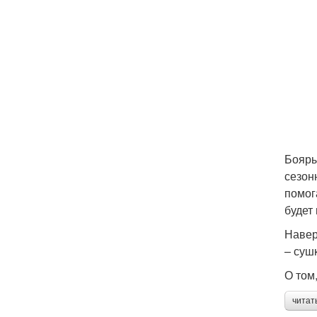
Бояры
сезон
помог
будет
Навер
– суш
О том
читат