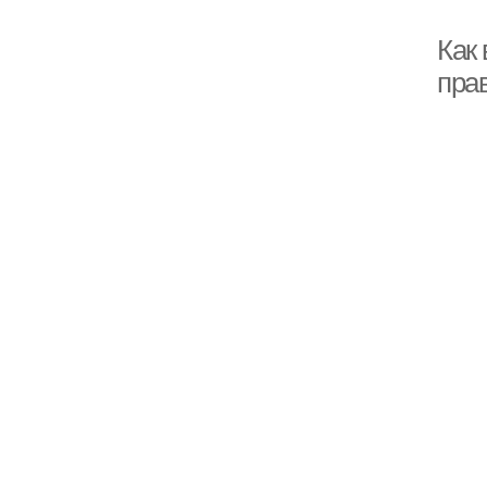
Как
пра