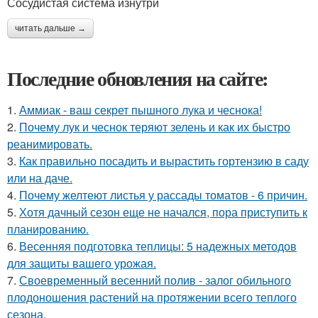
Сосудистая система изнутри
читать дальше →
Последние обновления на сайте:
1.
Аммиак - ваш секрет пышного лука и чеснока!
2.
Почему лук и чеснок теряют зелень и как их быстро
реанимировать.
3.
Как правильно посадить и вырастить гортензию в саду
или на даче.
4.
Почему желтеют листья у рассады томатов - 6 причин.
5.
Хотя дачный сезон еще не начался, пора приступить к
планированию.
6.
Весенняя подготовка теплицы: 5 надежных методов
для защиты вашего урожая.
7.
Своевременный весенний полив - залог обильного
плодоношения растений на протяжении всего теплого
сезона.