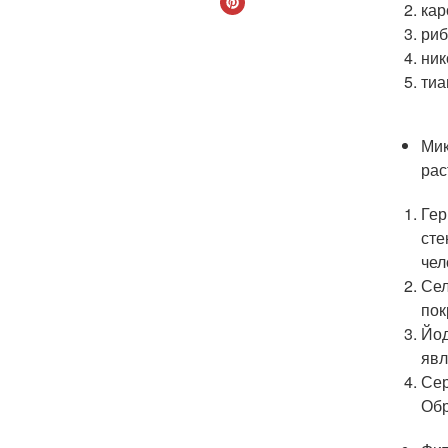
кар
риб
ник
тиа
Мик
рас
Гер
сте
чел
Сел
пок
Йод
явл
Сер
Обр