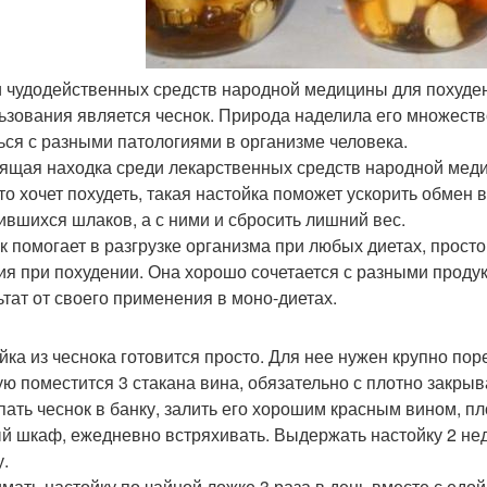
 чудодейственных средств народной медицины для похуден
ьзования является чеснок. Природа наделила его множеств
ься с разными патологиями в организме человека.
ящая находка среди лекарственных средств народной медиц
кто хочет похудеть, такая настойка поможет ускорить обмен
ившихся шлаков, а с ними и сбросить лишний вес.
к помогает в разгрузке организма при любых диетах, прост
ия при похудении. Она хорошо сочетается с разными проду
ьтат от своего применения в моно-диетах.
йка из чеснока готовится просто. Для нее нужен крупно поре
ую поместится 3 стакана вина, обязательно с плотно закр
ать чеснок в банку, залить его хорошим красным вином, пл
й шкаф, ежедневно встряхивать. Выдержать настойку 2 нед
у.
мать настойку по чайной ложке 3 раза в день вместе с едой.