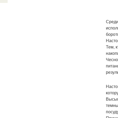
Среди
испол
борот
Насто
Тем, 
накоп
Чесно
питан
резул
Насто
котор
Высып
темны
посуд
Прини