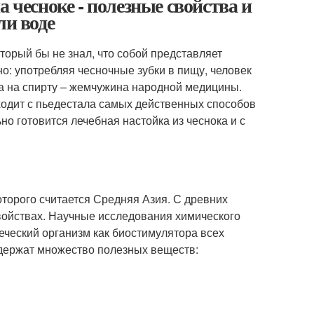
 чесноке - полезные свойства и
ли воде
торый бы не знал, что собой представляет
но: употребляя чесночные зубки в пищу, человек
ка на спирту – жемчужина народной медицины.
сходит с пьедестала самых действенных способов
но готовится лечебная настойка из чеснока и с
оторого считается Средняя Азия. С древних
войствах. Научные исследования химического
еческий организм как биостимулятора всех
одержат множество полезных веществ: