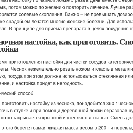
ыв, потом можно по желанию повторить лечение. Лучше ра
оряются солевые скопления. Важно – не превышать дозиро
же снадобьем лечатся многие женские болезни. Для исполь
еля. В принципе для приема препарата в целях похудения н
ночная настойка, как приготовить. Сп
тойки
емя приготовления настойки для чистки сосудов категорич
еты. Чеснок нежелательно резать ножом и класть в металл
ую, посуда при этом должна использоваться стеклянная ил
ение, и настойка придет в негодность.
ический способ
 приготовить настойку из чеснока, понадобится 350 г чесно
лочь в ступке и при помощи деревянной ложки образовавшу
лотно закрывается крышкой и утепляется тканью. Смесь дол
 этого берется самая жидкая масса весом в 200 г и перекла