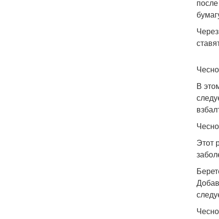
после
бумаг
Через
ставя
Чесно
В это
следу
взбал
Чесно
Этот 
забол
Берет
Добав
следу
Чесно