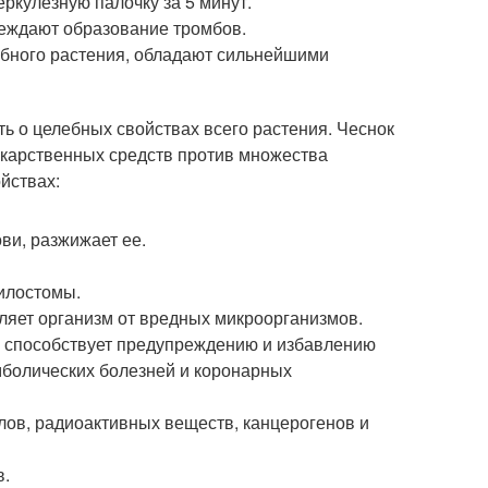
ркулезную палочку за 5 минут.
реждают образование тромбов.
бного растения, обладают сильнейшими
ь о целебных свойствах всего растения. Чеснок
екарственных средств против множества
йствах:
ви, разжижает ее.
килостомы.
ляет организм от вредных микроорганизмов.
о способствует предупреждению и избавлению
эмболических болезней и коронарных
лов, радиоактивных веществ, канцерогенов и
в.