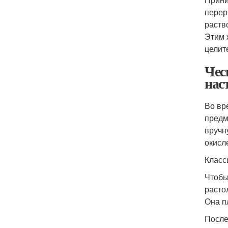
перер
раств
Этим 
целит
Чес
нас
Во вр
предм
вручн
окисл
Класс
Чтобы
расто
Она п
После