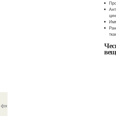
Про
Ант
цин
Имм
Ран
тка
Чес
вещ
⇦