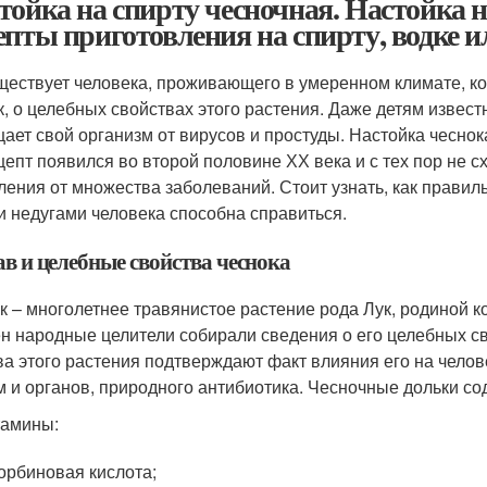
тойка на спирту чесночная. Настойка на
епты приготовления на спирту, водке и
ществует человека, проживающего в умеренном климате, ко
к, о целебных свойствах этого растения. Даже детям извест
ает свой организм от вирусов и простуды. Настойка чесно
цепт появился во второй половине ХХ века и с тех пор не 
ления от множества заболеваний. Стоит узнать, как правиль
и недугами человека способна справиться.
ав и целебные свойства чеснока
к – многолетнее травянистое растение рода Лук, родиной к
н народные целители собирали сведения о его целебных с
ва этого растения подтверждают факт влияния его на челов
м и органов, природного антибиотика. Чесночные дольки с
тамины:
орбиновая кислота;