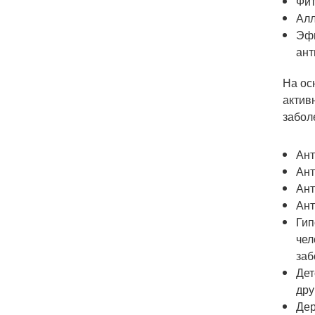
Фит
Алл
Эфи
ант
На ос
актив
забол
Ант
Ант
Ант
Ант
Гип
чел
заб
Дет
дру
Дер