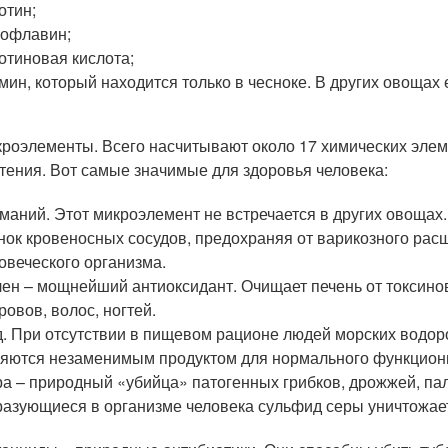
отин;
офлавин;
отиновая кислота;
мин, который находится только в чесноке. В других овощах е
роэлементы. Всего насчитывают около 17 химических элеме
тения. Вот самые значимые для здоровья человека:
маний. Этот микроэлемент не встречается в других овощах
нок кровеносных сосудов, предохраняя от варикозного рас
овеческого организма.
ен – мощнейший антиоксидант. Очищает печень от токсино
ровов, волос, ногтей.
. При отсутствии в пищевом рационе людей морских водоро
яются незаменимым продуктом для нормального функцион
а – природный «убийца» патогенных грибков, дрожжей, па
азующиеся в организме человека сульфид серы уничтожает