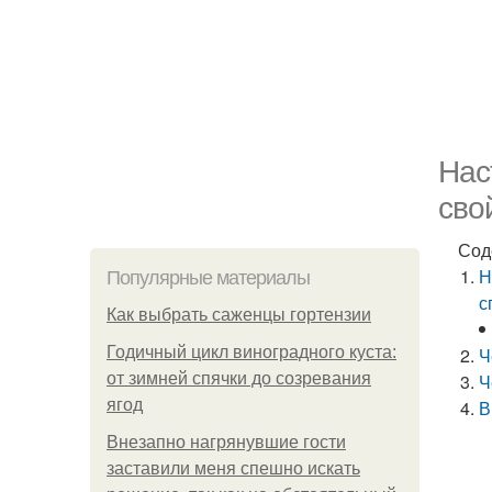
Нас
сво
Сод
Н
Популярные материалы
с
Как выбрать саженцы гортензии
Годичный цикл виноградного куста:
Ч
от зимней спячки до созревания
Ч
ягод
В
Внезапно нагрянувшие гости
заставили меня спешно искать