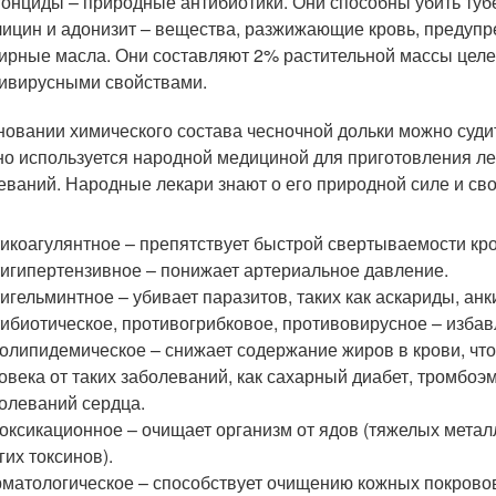
онциды – природные антибиотики. Они способны убить тубе
ицин и адонизит – вещества, разжижающие кровь, предуп
рные масла. Они составляют 2% растительной массы целе
ивирусными свойствами.
новании химического состава чесночной дольки можно судит
но используется народной медициной для приготовления л
еваний. Народные лекари знают о его природной силе и сво
икоагулянтное – препятствует быстрой свертываемости кро
игипертензивное – понижает артериальное давление.
игельминтное – убивает паразитов, таких как аскариды, ан
ибиотическое, противогрибковое, противовирусное – избав
олипидемическое – снижает содержание жиров в крови, чт
овека от таких заболеваний, как сахарный диабет, тромбо
олеваний сердца.
оксикационное – очищает организм от ядов (тяжелых метал
гих токсинов).
матологическое – способствует очищению кожных покрово