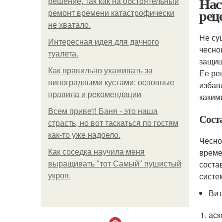
Нас
решение, так как на обстоятельный
рец
ремонт времени катастрофически
не хватало.
Не су
Интересная идея для дачного
чесно
туалета.
защищ
Как правильно ухаживать за
Ее ре
виноградными кустами: основные
избав
правила и рекомендации
каким
Всем привет! Баня - это наша
Сост
страсть, но вот таскаться по гостям
как-то уже надоело.
Чесно
време
Как соседка научила меня
соста
выращивать "тот Самый" пушистый
систе
укроп.
Ви
аск