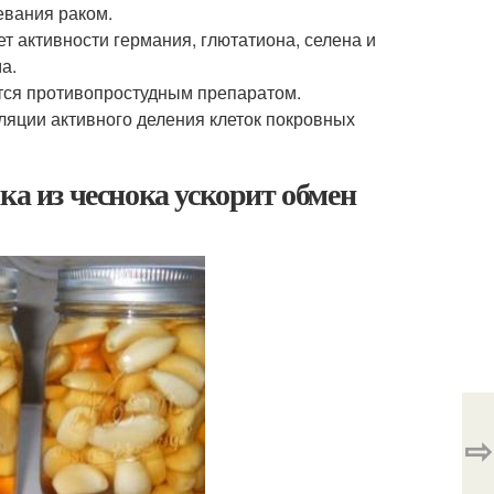
евания раком.
т активности германия, глютатиона, селена и
а.
тся противопростудным препаратом.
ляции активного деления клеток покровных
ка из чеснока ускорит обмен
⇨