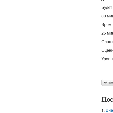
Будет
30 ми
Время
25 ми
Сложн
Оцени
Уровн
читат
Пос
1.
Вне