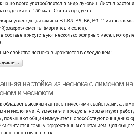
к чаще всего употребляется в виде луковиц. Листья растени
ка содержится 150 ккал. Состав продукта:
;жиры;углеводы;витамины В1-В3, В5, В6, В9, С;микроэлемен
ий);макроэлементы (марганец и селен).
 в составе присутствуют несколько эфирных масел, котор
а.
ные свойства чеснока выражаются в следующем:
ь дальше →
ашняя настойка из чеснока с лимоном на 
оном и чесноком
к обладает высокими антисептическими свойствами, а лим
ми и кислотами. А вместе эти продукты нормализуют работ
м, повышают общий иммунитет и способствуют очищению ор
йки считается самым эффективным сочетанием. Для общего
очно одного курса в год.