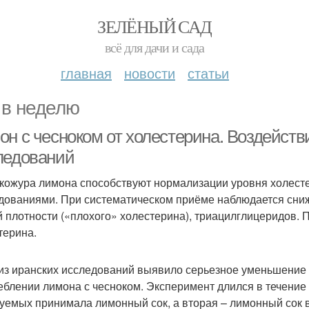
ЗЕЛЁНЫЙ САД
всё для дачи и сада
главная
новости
статьи
 в неделю
н с чесноком от холестерина. Воздействи
ледований
 кожура лимона способствуют нормализации уровня холесте
дованиями. При систематическом приёме наблюдается сниж
й плотности («плохого» холестерина), триацилглицеридов.
терина.
из иранских исследований выявило серьезное уменьшение
еблении лимона с чесноком. Эксперимент длился в течение 
уемых принимала лимонный сок, а вторая – лимонный сок в