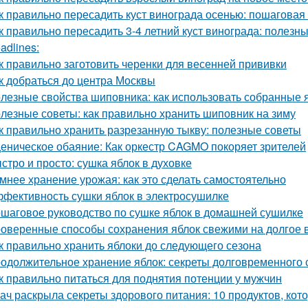
к правильно пересадить куст винограда осенью: пошаговая
к правильно пересадить 3-4 летний куст винограда: полезн
adlines:
к правильно заготовить черенки для весенней прививки
к добраться до центра Москвы
лезные свойства шиповника: как использовать собранные 
лезные советы: как правильно хранить шиповник на зиму
к правильно хранить разрезанную тыкву: полезные советы
еническое обаяние: Как оркестр CAGMO покоряет зрителей
стро и просто: сушка яблок в духовке
мнее хранение урожая: как это сделать самостоятельно
фективность сушки яблок в электросушилке
шаговое руководство по сушке яблок в домашней сушилке
оверенные способы сохранения яблок свежими на долгое 
к правильно хранить яблоки до следующего сезона
одолжительное хранение яблок: секреты долговременного
к правильно питаться для поднятия потенции у мужчин
ач раскрыла секреты здорового питания: 10 продуктов, кот