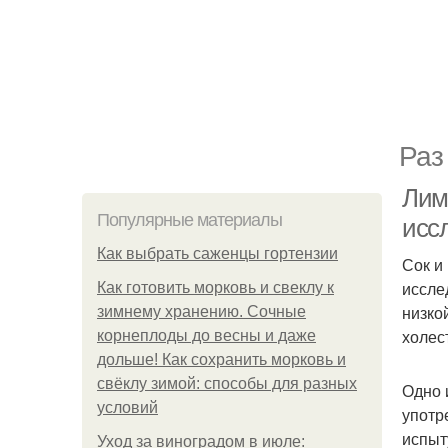
Раз
Лимо
Популярные материалы
исс
Как выбрать саженцы гортензии
Сок и
иссле
Как готовить морковь и свеклу к
низко
зимнему хранению. Сочные
холес
корнеплоды до весны и даже
дольше! Как сохранить морковь и
свёклу зимой: способы для разных
Одно 
условий
употр
испыт
Уход за виноградом в июле: