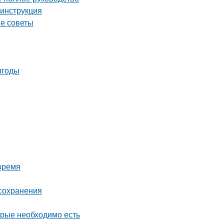
 инструкция
ые советы
ягоды
время
 сохранения
орые необходимо есть