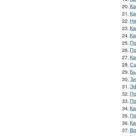
20.
Ка
21.
Ка
22.
He
23.
Ка
24.
Ка
25.
По
26.
По
27.
Ка
28.
Сц
29.
Бы
30.
Зи
31.
Эф
32.
По
33.
Пр
34.
Ка
35.
Пр
36.
Ка
37.
Вр