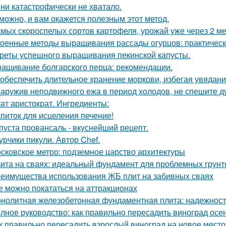
ни катастрофически не хватало.
можно, и вам окажется полезным этот метод.
амых скороспелых сортов картофеля, урожай уже через 2 ме
оенные методы выращивания рассады огурцов: практическ
реты успешного выращивания пекинской капусты.
ащивание болгарского перца: рекомендации.
 обеспечить длительное хранение моркови, избегая увядани
аружив неподвижного ежа в период холодов, не спешите ду
ат аристократ. Ингредиенты:
питок для исцеления печение!
пуста провансаль - вкуснейший рецепт.
урчики пикули. Автор Chef.
сковское метро: подземное царство архитектуры
ита на сваях: идеальный фундамент для проблемных грунт
еимущества использования ЖБ плит на забивных сваях
е можно покататься на аттракционах
нолитная железобетонная фундаментная плита: надежность
лное руководство: как правильно пересадить виноград осе
к правильно пересадить взрослый виноград на новое место