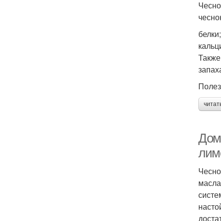
Чесно
чесно
белки
кальц
Также
запах
Полез
читат
Дом
лим
Чесно
масла
систе
насто
достат