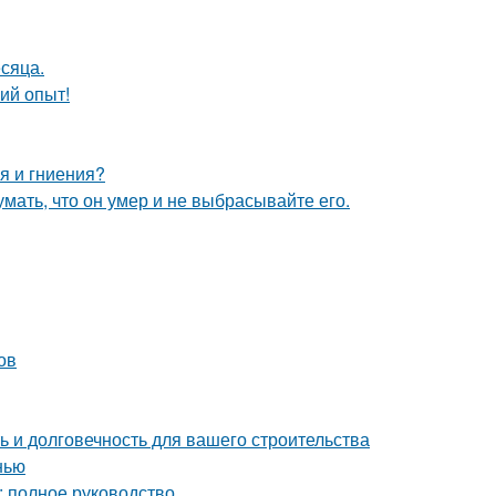
сяца.
ий опыт!
я и гниения?
мать, что он умер и не выбрасывайте его.
ов
 и долговечность для вашего строительства
нью
: полное руководство