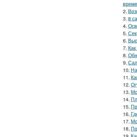
време
2.
Воз
3.
8 с
4.
Осв
5.
Сек
6.
Выр
7.
Как
8.
Обн
9.
Сал
10.
На
11.
Ка
12.
Ог
13.
Мо
14.
Пл
15.
Пр
16.
Гд
17.
Мо
18.
По
19.
Ка