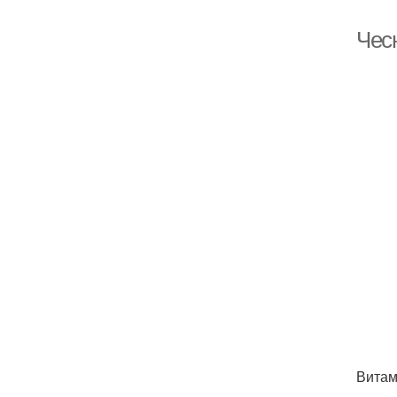
Чес
Витам