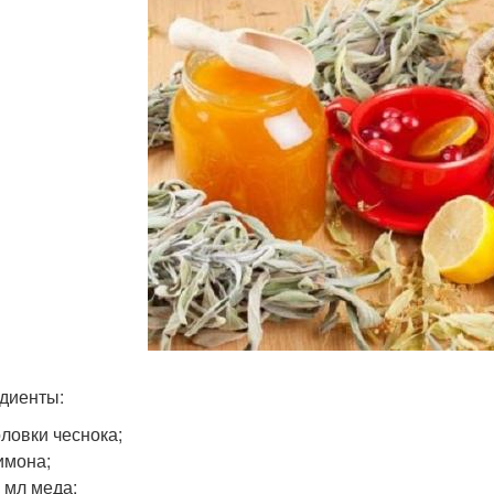
диенты:
оловки чеснока;
имона;
 мл меда;