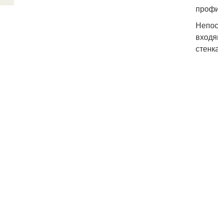
профи
Непос
входя
стенк