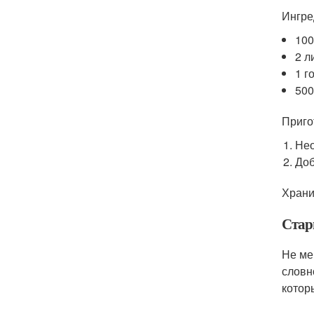
Ингре
100
2 л
1 г
500
Приго
Нео
Доб
Храни
Стар
Не ме
словн
котор