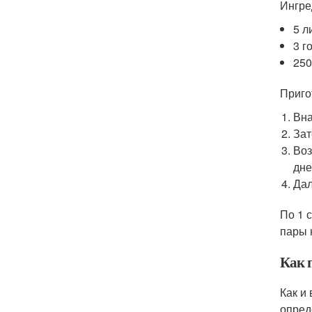
Ингре
5 л
3 г
250
Приго
Вна
Зат
Воз
дне
Дал
По 1 
пары 
Как 
Как и
опред