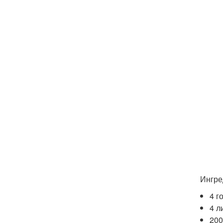
Ингре
4 г
4 л
200