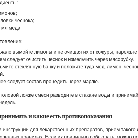
диенты:
имонов;
оловки чеснока;
 мл меда.
товление:
чале вымойте лимоны и не очищая их от кожуры, нарежьте
ем следует очистить чеснок и измельчить через мясорубку.
ьмите стеклянную банку и положите туда мед, лимон, чеснок
й.
ее следует состав процедить через марлю.
столовой ложке смеси разводите в стакане воды и принимайт
недель.
принимать и какие есть противопоказания
 в инструкции для лекарственных препаратов, прием такого
еленных правилах. Если их правильно соблюдать, можно 