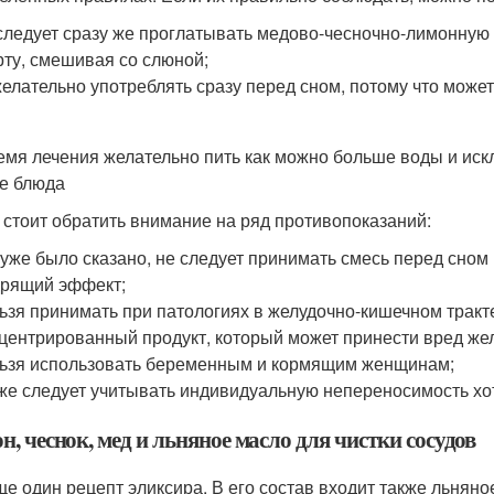
следует сразу же проглатывать медово-чесночно-лимонную 
рту, смешивая со слюной;
елательно употреблять сразу перед сном, потому что может
емя лечения желательно пить как можно больше воды и искл
е блюда
 стоит обратить внимание на ряд противопоказаний:
 уже было сказано, не следует принимать смесь перед сном 
рящий эффект;
ьзя принимать при патологиях в желудочно-кишечном тракт
центрированный продукт, который может принести вред жел
ьзя использовать беременным и кормящим женщинам;
же следует учитывать индивидуальную непереносимость хот
, чеснок, мед и льняное масло для чистки сосудов
ще один рецепт эликсира. В его состав входит также льнян