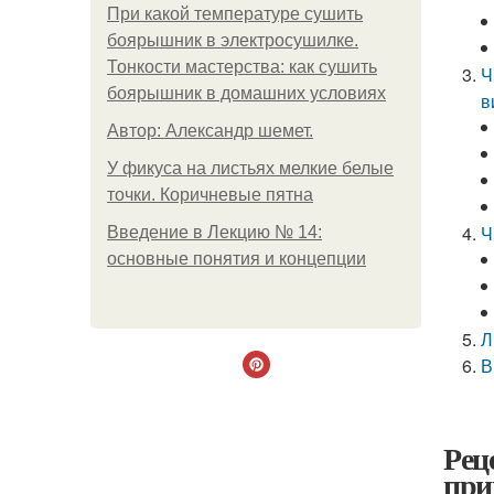
При какой температуре сушить
боярышник в электросушилке.
Тонкости мастерства: как сушить
Ч
боярышник в домашних условиях
в
Автор: Александр шемет.
У фикуса на листьях мелкие белые
точки. Коричневые пятна
Ч
Введение в Лекцию № 14:
основные понятия и концепции
Л
В
Рец
при