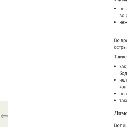
не 
во 
неж
Во вр
остры
Также
как
бод
нел
кон
нел
так
Лимон
⇦
Вот е