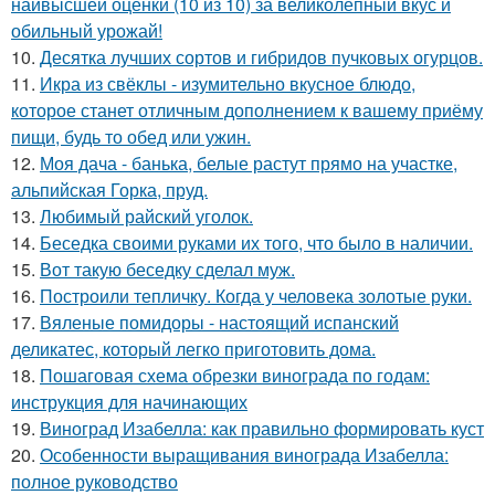
наивысшей оценки (10 из 10) за великолепный вкус и
обильный урожай!
10.
Десятка лучших сортов и гибридов пучковых огурцов.
11.
Икра из свёклы - изумительно вкусное блюдо,
которое станет отличным дополнением к вашему приёму
пищи, будь то обед или ужин.
12.
Моя дача - банька, белые растут прямо на участке,
альпийская Горка, пруд.
13.
Любимый райский уголок.
14.
Беседка своими руками их того, что было в наличии.
15.
Вот такую беседку сделал муж.
16.
Построили тепличку. Когда у человека золотые руки.
17.
Вяленые помидоры - настоящий испанский
деликатес, который легко приготовить дома.
18.
Пошаговая схема обрезки винограда по годам:
инструкция для начинающих
19.
Виноград Изабелла: как правильно формировать куст
20.
Особенности выращивания винограда Изабелла:
полное руководство