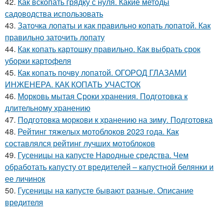
42.
Как вскопать грядку с нуля. Какие методы
садоводства использовать
43.
Заточка лопаты и как правильно копать лопатой. Как
правильно заточить лопату
44.
Как копать картошку правильно. Как выбрать срок
уборки картофеля
45.
Как копать почву лопатой. ОГОРОД ГЛАЗАМИ
ИНЖЕНЕРА. КАК КОПАТЬ УЧАСТОК
46.
Морковь мытая Сроки хранения. Подготовка к
длительному хранению
47.
Подготовка моркови к хранению на зиму. Подготовка
48.
Рейтинг тяжелых мотоблоков 2023 года. Как
составлялся рейтинг лучших мотоблоков
49.
Гусеницы на капусте Народные средства. Чем
обработать капусту от вредителей – капустной белянки и
ее личинок
50.
Гусеницы на капусте бывают разные. Описание
вредителя