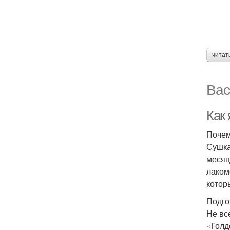
читат
Вас
Как
Почем
Сушка
месяц
лаком
котор
Подго
Не вс
«Голд