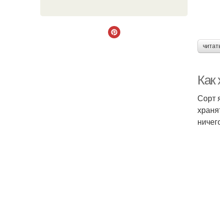
читат
Как
Сорт 
храня
ничег