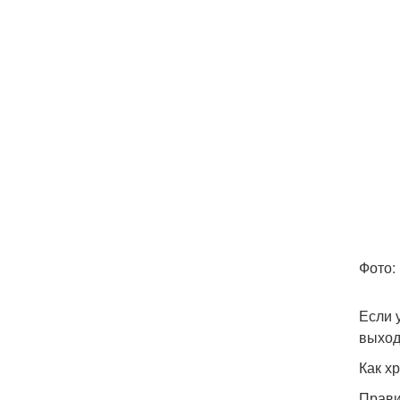
Фото:
Если 
выход
Как х
Прави