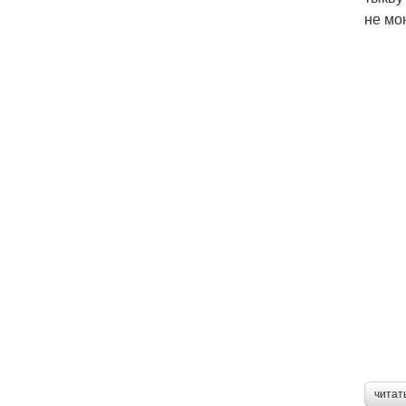
не мою
читат