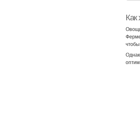
Как 
Овощи
Ферме
чтобы
Однак
оптим