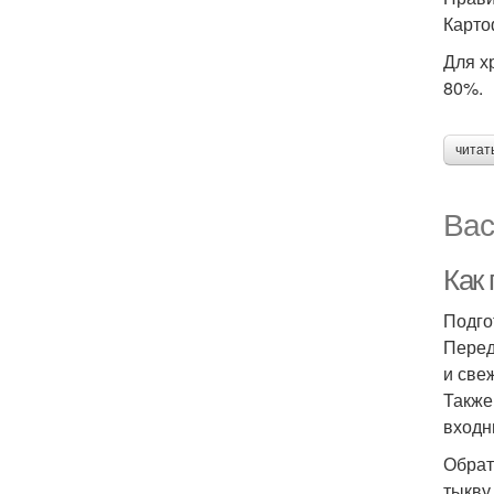
Карто
Для х
80%.
читат
Вас
Как 
Подго
Перед
и све
Также
входн
Обрат
тыкву