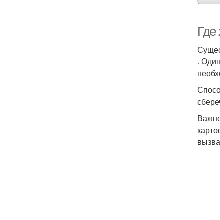
Где 
Сущес
. Оди
необх
Спосо
сбере
Важно
карто
вызва