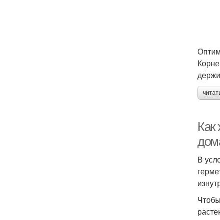
Оптим
Корне
держи
читат
Как 
дом
В усл
герме
изнут
Чтобы
расте