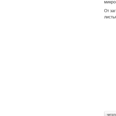
микро
От за
листь
читат