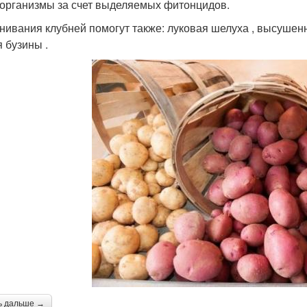
организмы за счет выделяемых фитонцидов.
гнивания клубней помогут также: луковая шелуха , высушенн
я бузины .
ь дальше →