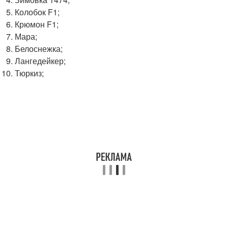
Колобок F1;
Крюмон F1;
Мара;
Белоснежка;
Лангедейкер;
Тюркиз;