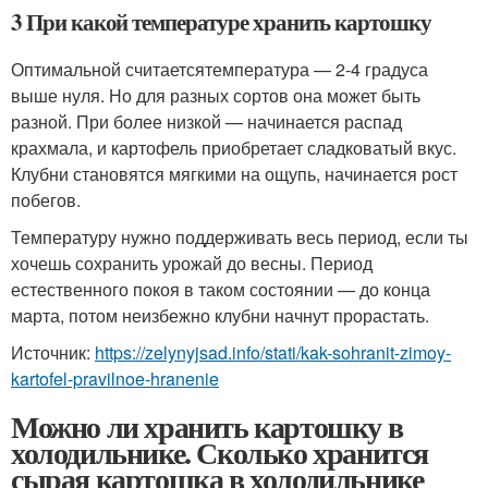
3 При какой температуре хранить картошку
Оптимальной считается
температура — 2-4 градуса
выше нуля
. Но для разных сортов она может быть
разной. При более низкой — начинается распад
крахмала, и картофель приобретает сладковатый вкус.
Клубни становятся мягкими на ощупь, начинается рост
побегов.
Температуру нужно поддерживать весь период, если ты
хочешь сохранить урожай до весны. Период
естественного покоя в таком состоянии — до конца
марта, потом неизбежно клубни начнут прорастать.
Источник:
https://zelynyjsad.info/stati/kak-sohranit-zimoy-
kartofel-pravilnoe-hranenie
Можно ли хранить картошку в
холодильнике. Сколько хранится
сырая картошка в холодильнике