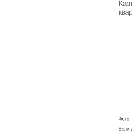
Кар
квар
Фото:
Если 