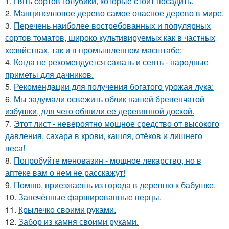
1.
Пять сортов голубики, которые стоит посадить.
2.
Манцинелловое дерево самое опасное дерево в мире.
3.
Перечень наиболее востребованных и популярных
сортов томатов, широко культивируемых как в частных
хозяйствах, так и в промышленном масштабе:
4.
Когда не рекомендуется сажать и сеять - народные
приметы для дачников.
5.
Рекомендации для получения богатого урожая лука:
6.
Мы задумали освежить облик нашей бревенчатой
избушки, для чего обшили ее деревянной доской.
7.
Этот лист - невероятно мощное средство от высокого
давления, сахара в крови, кашля, отёков и лишнего
веса!
8.
Попробуйте меновазин - мощное лекарство, но в
аптеке вам о нем не расскажут!
9.
Помню, приезжаешь из города в деревню к бабушке.
10.
Запечённые фаршированные перцы.
11.
Крылечко своими руками.
12.
Забор из камня своими руками.