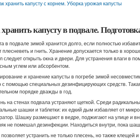
ак хранить капусту с корнем. Уборка урожая капусты
 хранить капусту в подвале. Подготовка
та в подвале зимой хранится долго, если полностью избави
т плесневеть и гнить. Хранение допускается только в хор
л следует открыть окна и двери. Для устранения влаги в п
сным углем или абсорбентом.
ирование и хранение капусты в погребе зимой несовместим
 с помощью специальных дезинфицирующих средств. Такая
тельном порядке дважды в год.
нь на стенах подвала устраняют щеткой. Среди радикальн
альные шашки и таблетки: их едкий дым избавляет от микр
ратор. Шашку размещают в ведре, поджигают на улице и вн
няк не помешал дезинфекции. Находиться внутри, пока шашк
 позволяет устранить не только плесень, но также клещей и