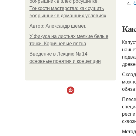
боярышник в электросушилке.
К
Тонкости мастерства: как сушить
боярышник в домашних условиях
Как
Автор: Александр шемет.
У фикуса на листьях мелкие белые
Капус
точки. Коричневые пятна
начне
Введение в Лекцию № 14:
подва
основные понятия и концепции
древе
Склад
можно
обяза
Плесе
специ
респи
сквоз
Метод