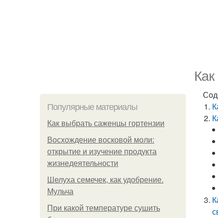
Как
Сод
К
Популярные материалы
К
Как выбрать саженцы гортензии
Восхождение восковой моли:
открытие и изучение продукта
жизнедеятельности
Шелуха семечек, как удобрение.
Мульча
К
При какой температуре сушить
с