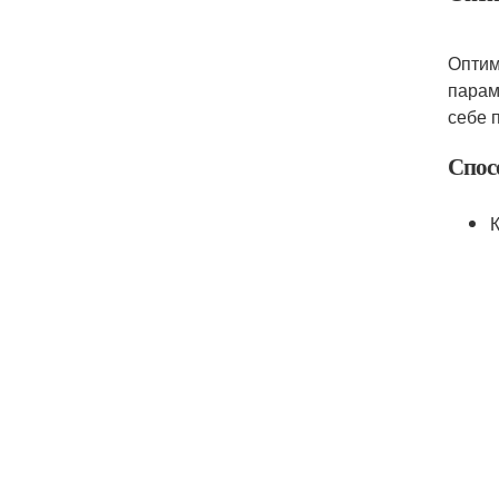
Оптим
парам
себе 
Спос
К