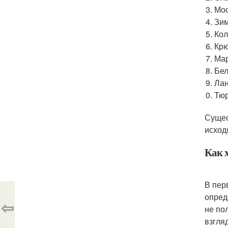
Мос
Зим
Кол
Крю
Мар
Бел
Лан
Тюр
Сущес
исход
Как х
В пер
опред
⇦
не по
взгля