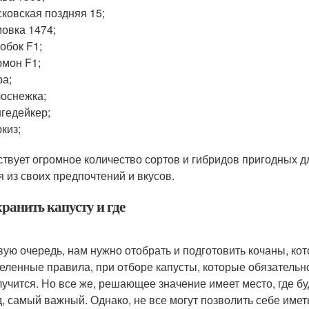
ковская поздняя 15;
овка 1474;
обок F1;
мон F1;
а;
оснежка;
гедейкер;
киз;
твует огромное количество сортов и гибридов пригодных д
я из своих предпочтений и вкусов.
ранить капусту и где
вую очередь, нам нужно отобрать и подготовить кочаны, ко
еленные правила, при отборе капусты, которые обязательно
лучится. Но все же, решающее значение имеет место, где бу
д, самый важный. Однако, не все могут позволить себе име