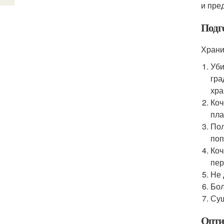
и пре
Подг
Храни
Уби
гра
хра
Коч
пла
Пол
поп
Коч
пер
Не 
Бол
Суш
Опти