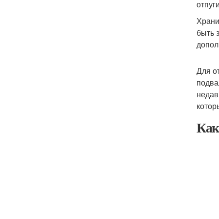
отпуг
Храни
быть 
допол
Для о
подва
недав
котор
Как