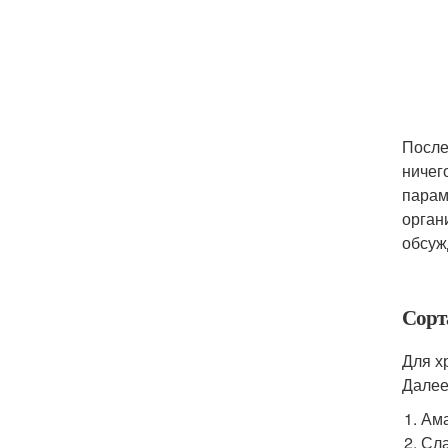
После
ничег
парам
орган
обсуж
Сорт
Для х
Далее
Ама
Сла