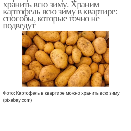
хранить всю зиму. Храним
картофель всю зиму в квартире:
способы, которые точно не
подведут
Хранение в
Хранение на картофеле
полиэтиленовых
мешках
Хранение в соли
Хранение в опилках
Сорта для долгого
Хранение в морозилке
Фото: Картофель в квартире можно хранить всю зиму
хранения
(pixabay.com)
Длительное хранение
Картофель на балконе