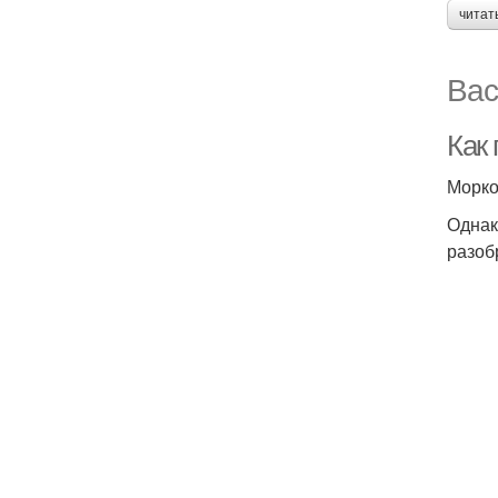
читат
Вас
Как 
Морко
Однак
разоб