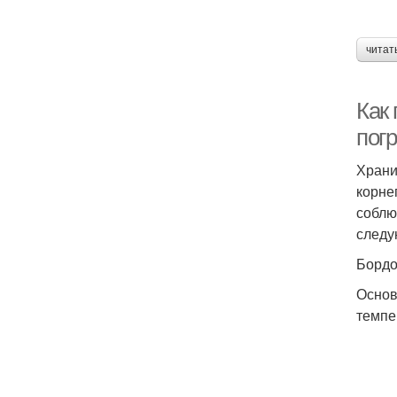
читат
Как 
пог
Храни
корне
соблю
следу
Бордо
Основ
темпе