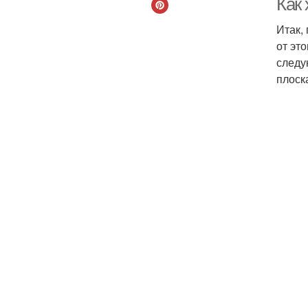
Как 
Итак,
от эт
следу
плоск