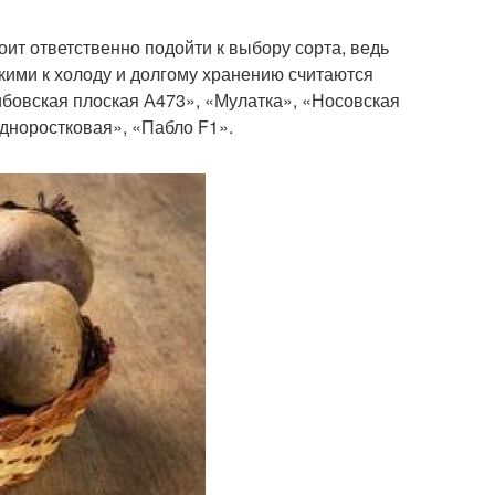
тоит ответственно подойти к выбору сорта, ведь
кими к холоду и долгому хранению считаются
бовская плоская А473», «Мулатка», «Носовская
дноростковая», «Пабло F1».