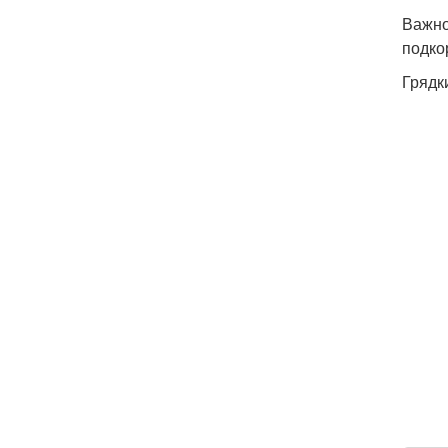
Важно
подко
Грядк