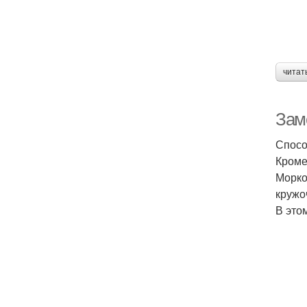
читат
Зам
Спосо
Кроме
Морко
кружо
В это