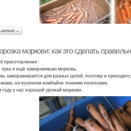
ь дальше →
орозка моркови: как это сделать правиль
б приготовления :
 лука я ещё замораживаю морковь.
вь замораживается для разных целей, поэтому и приходится
чками, на кухонном комбайне тонкими полосками.
м году у нас хороший урожай моркови.