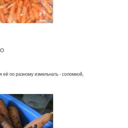
но
 её по разному измельчать - соломкой,