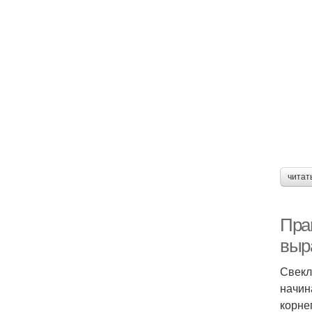
читат
Пра
выр
Свекл
начин
корне