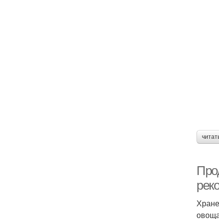
читат
Про
рек
Хране
овоща