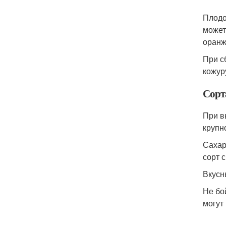
Плодо
может
оранж
При с
кожур
Сорт
При в
крупн
Сахар
сорт 
Вкусн
Не бо
могут