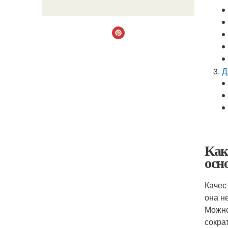
Д
Как
осн
Качес
она н
Можно
сокра