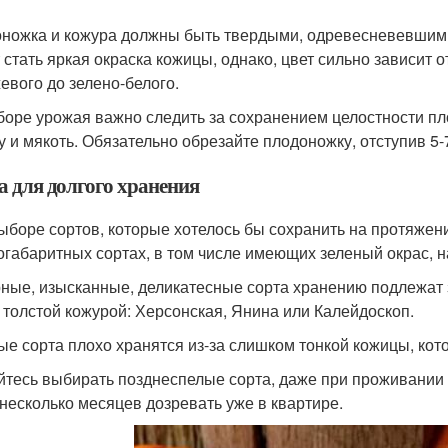
ножка и кожура должны быть твердыми, одревесневевшим
 стать яркая окраска кожицы, однако, цвет сильно зависит о
евого до зелено-белого.
боре урожая важно следить за сохранением целостности пло
у и мякоть. Обязательно обрезайте плодоножку, отступив 5-
а для долгого хранения
ыборе сортов, которые хотелось бы сохранить на протяжени
огабаритных сортах, в том числе имеющих зеленый окрас, 
ные, изысканные, деликатесные сорта хранению подлежат 
с толстой кожурой: Херсонская, Янина или Калейдоскоп.
ые сорта плохо хранятся из-за слишком тонкой кожицы, кот
йтесь выбирать позднеспелые сорта, даже при проживании 
 несколько месяцев дозревать уже в квартире.