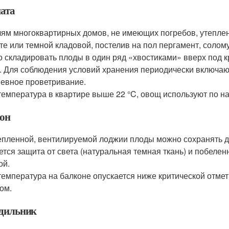
ата
ям многоквартирных домов, не имеющих погребов, утеплен
те или темной кладовой, постелив на пол пергамент, солому
 складировать плоды в один ряд «хвостиками» вверх под 
. Для соблюдения условий хранения периодически включаю
евное проветривание.
температура в квартире выше 22 °C, овощ используют по на
он
епленной, вентилируемой лоджии плоды можно сохранять д
ется защита от света (натуральная темная ткань) и побеле
ой.
температура на балконе опускается ниже критической отме
ом.
дильник