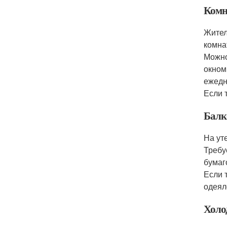
Комн
Жител
комна
Можно
окном
ежедн
Если 
Балк
На ут
Требу
бумаг
Если 
одеял
Холо