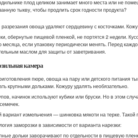
одильнике плод целиком занимает много места или не поме
занную тыкву, чтобы продлить срок годности продукта?
 разрезания овоща удаляют сердцевину с косточками. Кожу
ки, обернутые пищевой пленкой, не портятся 2 недели. Кус
о месяца, если упаковку периодически менять. Перед кажд
тельным маслом для защиты от заветривания.
зильная камера
риготовления пюре, овоща на пару или детского питания ты
ать крупными дольками. Кожуру удалять необязательно.
упов, начинок используют кубики или бруски. Но в этом слу
 семечек.
й вариант измельчения — шинковка мякоти на терке. Такой 
логия заморозки в зависимости от варианта нарезки:
пные дольки заворачивают по отдельности в пищевую пленк