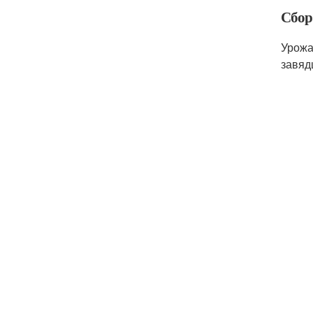
Сбор
Урожа
завяд