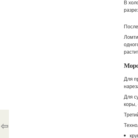
В хол
разре
После
Ломти
одног
расти
Моро
Для п
нарез
Для с
коры,
Трети
⇦
Техно
кру