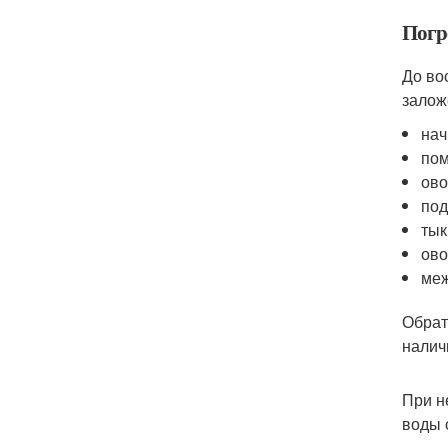
Погр
До во
залож
нач
пом
ово
под
тык
ово
меж
Обрат
налич
При н
воды 