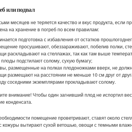
еб или подвал
сьми месяцев не теряется качество и вкус продукта, если 
ена на хранение в погреб по всем правилам:
инается подготовка с избавления от остатков прошлогодне
ещение просушивают, обеззараживают, побелив полки, сте
щи раскладывают на стеллажах, так как там выше температ
 плоды подстилают солому, сухую бумагу;
вы, размещенные на полках плодоножками вверх, не должны 
щи размещают на расстоянии не меньше 10 см друг от друг
ду соседними экземплярами прокладывают солому.
ите внимание! Чтобы один загнивший плод не испортил вес
ие конденсата.
еобходимости помещение проветривают, ставят около стелл
с кожуры вытирают сухой ветошью, овощи с темными влажн