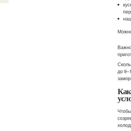
кус
пер
наш
Можно
Важно
приго
Сколь
до 9–
замор
Как
усл
Чтобы
созре
холод