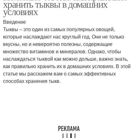
хранить тыквы в домашних
условиях
Введение
Тыквы – это один из самых популярных овощей,
Тыквы на зиму
Тыквы для заморозки
которые наслаждают нас круглый год. Они не только
вкусны, но и невероятно полезны, содержащие
множество витаминов и минералов. Однако, чтобы
наслаждаться тыквой как можно дольше, важно знать,
Тыква в холодильнике
Тыквы в погребе
как правильно хранить их в домашних условиях. В этой
статье мы расскажем вам о самых эффективных
способах хранения тыкв.
Тыква при комнатной
Запеченная тыква
температуре
Тыква на зиму
Тыквы в квартире