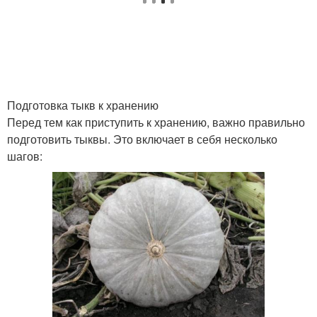
Тыква в домашних
Условия в
условиях
холодильнике
Подготовка тыкв к хранению
Тыквы в
Перед тем как приступить к хранению, важно правильно
Условия на зиму
промышленных
подготовить тыквы. Это включает в себя несколько
масштабах
шагов:
Семечки в домашних
Блюда из тыквы
условиях
Путь в домашних
Семечки из тыквы
условиях