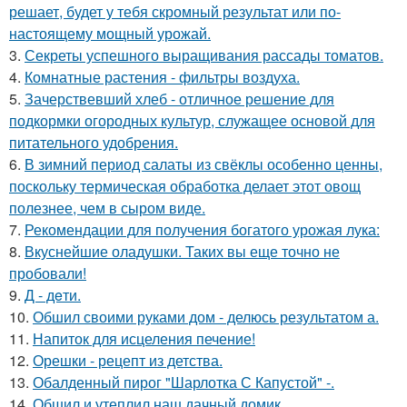
решает, будет у тебя скромный результат или по-
настоящему мощный урожай.
3.
Секреты успешного выращивания рассады томатов.
4.
Комнатные растения - фильтры воздуха.
5.
Зачерствевший хлеб - отличное решение для
подкормки огородных культур, служащее основой для
питательного удобрения.
6.
В зимний период салаты из свёклы особенно ценны,
поскольку термическая обработка делает этот овощ
полезнее, чем в сыром виде.
7.
Рекомендации для получения богатого урожая лука:
8.
Вкуснейшие оладушки. Таких вы еще точно не
пробовали!
9.
Д - дeти.
10.
Обшил своими руками дом - делюсь результатом а.
11.
Напиток для исцеления печение!
12.
Орешки - рецепт из детства.
13.
Обалденный пирог "Шарлотка С Капустой" -.
14.
Обшил и утеплил наш дачный домик.