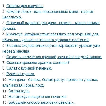
1.
Советы для капусты.
2.
Каждый лоток - ваш персональный мини - парник
бесплатно.
3.
Отличный вариант для дачи - скамья - кашпо своими
руками.
4.
9 культур, которые стоит посадить под огурцами для
обильного урожая и крепкого здоровья растений.
5.
8 самых скороспелых сортов картофеля, урожай уже
через 2 месяца.
6.
Секреты получения крупной, сочной и сладкой вишни.
7.
Сколько времени хранить соленья?
8.
Салат с куриной печенью.
9.
Рулет из рульки.
10.
Моя дача - банька, белые растут прямо на участке,
альпийская Горка, пруд.
11.
За три года.
12.
Напиток для исцеления печение!
13.
Бабушкин способ заготовки свеклы -.