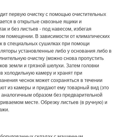
дит первую очистку с помощью очистительных
вается в открытые сквозные ящики и
ак и без листьев - под навесом, избегая
м помещении. В зависимости от климатических
к в специальных сушилках при помощи
тиляторы установленные либо у основания либо в
лнительную очистку (можно снова пропустить
тков земли и грязной шелухи. Затем головки
 в холодильную камеру и хранят при
ранения чеснок может сохраняться в течении
ют из камеры и придают ему товарный вид (это
ся аналогичным образом без предварительной
триваемом месте. Обрезку листьев (в ручную) и
ажи.
 оборудованных складах с машинным