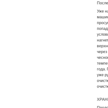
После
Уже н
машин
просу
попад
услов
нагне
верхн
через
чесно
темпе
года.
уже р
очист
очист
ХРАН
Продо