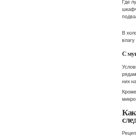
Где л
шкафч
подва
В хол
влагу
С му
Услов
рядам
них на
Кроме
микро
Как
сле
Рецеп