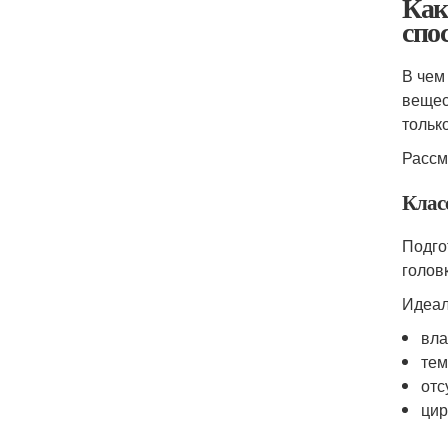
Как
спо
В чем
вещес
тольк
Рассм
Клас
Подго
голов
Идеал
вла
тем
отс
цир