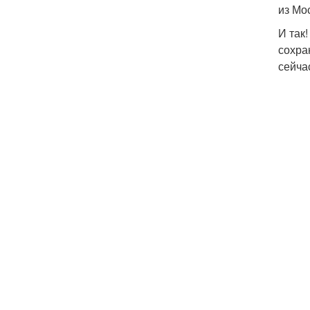
из Мо
И так
сохра
сейчас