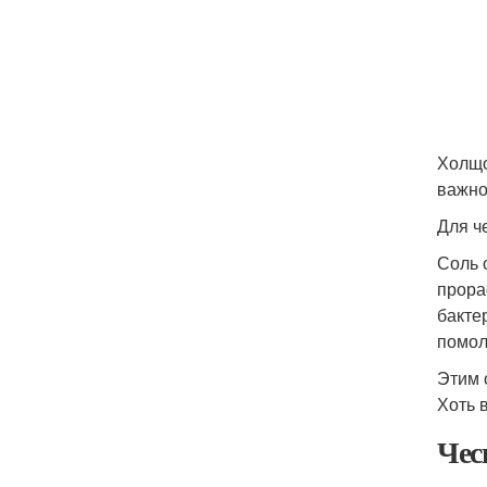
Холщо
важно
Для ч
Соль 
прора
бакте
помол
Этим 
Хоть 
Чес