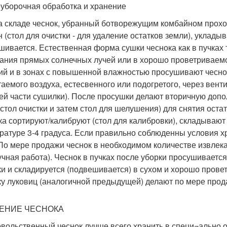
уборочная обработка и хранение
а складе чеснок, убранный ботворежущим комбайном прохо
 (стол для очистки - для удаление остатков земли), уклады
шивается. Естественная форма сушки чеснока как в пучках т
ания прямых солнечных лучей или в хорошо проветриваемо
ий и в зонах с повышенной влажностью просушивают чесно
таемого воздуха, естесвенного или подогретого, через вен
ей части сушилки). После просушки делают вторичную допо
 стол очистки и затем стол для шелушения) для снятия оста
ка сортируют/калибруют (стол для калибровки), складывают
ратуре 3-4 градуса. Если правильно соблюденны условия х
 По мере продажи чеснок в необходимом количестве извлека
учная работа). Чеснок в пучках после уборки просушивает
ки и складируется (подвешивается) в сухом и хорошо прове
ку луковиц (аналогичной предыдущей) делают по мере прод
ЕНИЕ ЧЕСНОКА
вольственный чеснок лучше всего хранить в специ¬ально