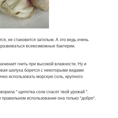
я, не становится затхлым. А это ведь очень
 развиваться всевозможные бактерии.
начинает гнить при высокой влажности. Ну и
ковая шелуха борется с некоторыми видами
чно использовать морскую соль, крупного
орила " щепотка соли спасет твой урожай ".
ри правильном использование она только "добро".