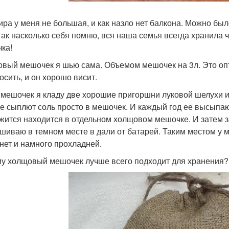
ира у меня не большая, и как назло нет балкона. Можно бы
 так насколько себя помню, вся наша семья всегда хранила 
ка!
вый мешочек я шью сама. Объемом мешочек на 3л. Это опт
осить, и он хорошо висит.
 мешочек я кладу две хорошие пригоршни луковой шелухи и 
е сыплют соль просто в мешочек. И каждый год ее высыпают
жится находится в отдельном холщовом мешочке. И затем 
шиваю в темном месте в дали от батарей. Таким местом у м
 нет и намного прохладней.
у холщовый мешочек лучше всего подходит для хранения?