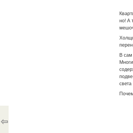
Кварт
но! А
мешоч
Холщо
перен
В сам
Многи
содер
подве
света
Почем
⇦