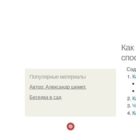
Как
спо
Сод
К
Популярные материалы
Автор: Александр шемет.
Беседка в сад
К
Ч
К