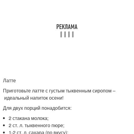
Латте
Приготовьте латте с густым тыквенным сиропом –
идеальный напиток осени!
Для двух порций понадобится:
2 стакана молока;
2 ст. л. тыквенного пюре;
1-2 ст. л. сахара (по вкусу);