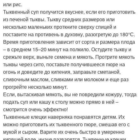
или рис.
Тыквенный суп получится вкуснее, если его приготовить
из печеной тыквы. Тыкву средних размеров или
несколько маленьких проткните сверху спицей и
поставите на противень в духовку, разогретую до 180°С.
Время приготовления зависит от сорта и размера плода
– в среднем 15–20 минут на полкило. Остудите тыкву и
срежьте верх, выньте семена и мякоть. Протрите мякоть
тыквы через сито, поставьте получившееся пюре на
огонь и доведите до кипения, заправьте сметаной,
сливочным маслом, сливками или молоком и еще раз
прогрейте несколько минут.
Если, вытаскивая мякоть, вы не повредили кожуру, тогда
подать суп или кашу к столу можно прямо в ней –
смотрится очень эффектно!
Тыквенные клецки наверняка понравятся детям. Их
можно приготовить их тыквенного пюре, смешав его с
мукой и сыром. Варите их очень быстро в умеренно
кипящей воде, иначе разварятся. Тыквенные клецки