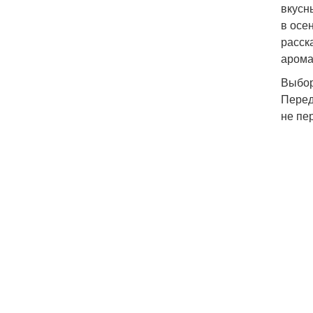
вкусн
в осе
расск
арома
Выбор
Перед
не пе