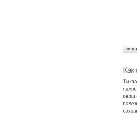
читат
Как
Тыква
являе
овощ 
полез
сохра