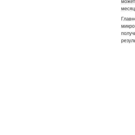
может
месяце
Главн
микро
получ
резул