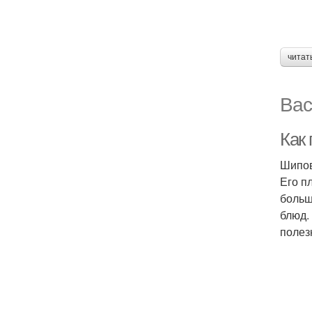
читат
Вас
Как
Шипов
Его п
больш
блюд.
полез