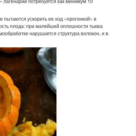
й» лагенарии потребуется как минимум 10
 пытаются ускорить ее ход «прогонкой» в
ность плода: при малейшей оплошности тыква
рмообработке нарушается структура волокон, и в