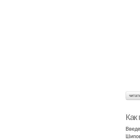
читат
Как
Введ
Шипов