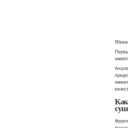
Яблок
Первы
имеет
Анало
предп
имеют
качес
Как
суш
Фрукт
русск