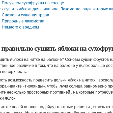
Получаем сухофрукты на солнце
ак сушить яблоки для шиншилл. Лакомства, ради которых ш
Свежая и сушеная трава
Природные лакомства
Немного о вредном
 правильно сушить яблоки на сухофру
ушить яблоки на нитке на балконе? Основы сушки фруктов н
твенное различие в том, что на балконе у яблок больше дос
я поверхность.
есть возможность подвесить дольки яблок на нитях , воспол
орачивайте «гирлянды», чтобы лучи солнца равномерно про
ите несколько просторных противней , на которые потребуе
ки яблок.
тих же целей вполне подойдут плотные решетки , сквозь кот
ие подносы . Некоторые садоводы прибегают к помощи обы