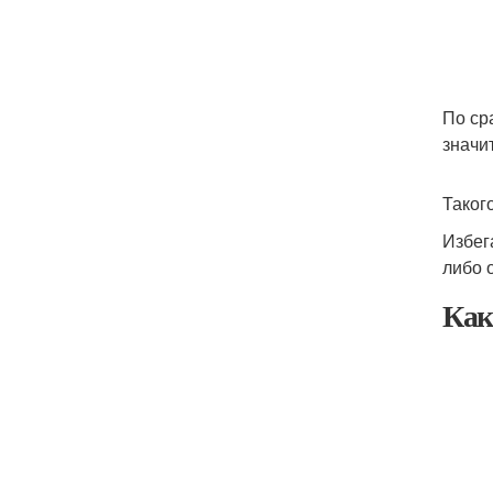
По ср
значи
Таког
Избег
либо 
Как