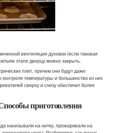
люченной вентиляции духовки (если таковая
ретьем этапе дверцу можно закрыть.
ических плит, причем они будут даже
о контроля температуры и большинство из них
гревателей сверху и снизу обеспечит более
 Способы приготовления
огда нанизывали на нитку, прожаривали на
ь коричневого цвета. Разберемся, как лучше