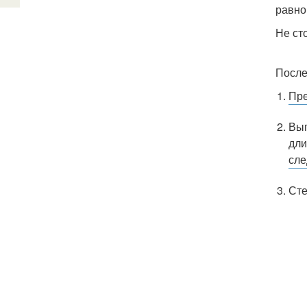
равно
Не ст
После
Пре
Вып
дли
сле
Сте