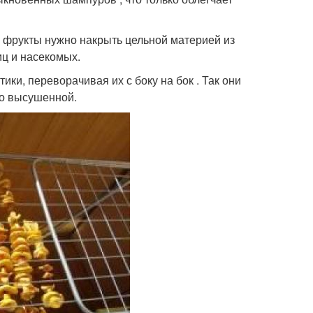
, фрукты нужно накрыть цельной материей из
иц и насекомых.
ики, переворачивая их с боку на бок . Так они
но высушенной.