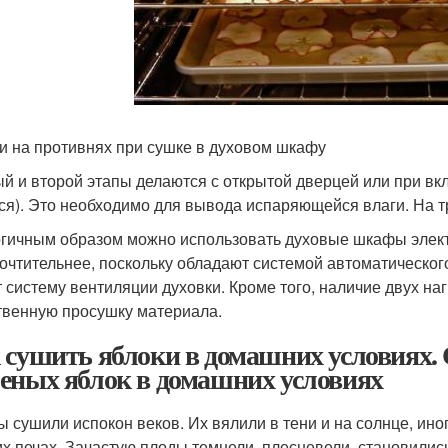
и на противнях при сушке в духовом шкафу
й и второй этапы делаются с открытой дверцей или при вк
ся). Это необходимо для вывода испаряющейся влаги. На т
гичным образом можно использовать духовые шкафы электр
очтительнее, поскольку обладают системой автоматическог
 систему вентиляции духовки. Кроме того, наличие двух на
твенную просушку материала.
 сушить яблоки в домашних условиях.
еных яблок в домашних условиях
ы сушили испокон веков. Их вялили в тени и на солнце, ин
их печах. Зачастую плоды темнели, плесневели, становилис