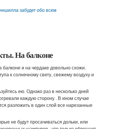
иншилла забудет обо всем
кты. На балконе
а балконе и на чердаке довольно схожи.
тупа к солнечному свету, свежему воздуху и
ьзуйтесь ею. Однако раз в несколько дней
гревали каждую сторону . В ином случае
тся разложить в один слой все нарезанные
орые не будут просачиваться дольки, или
кновенных шампуров , что только облегчает