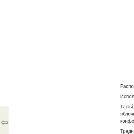
Распо
Испол
Такой
яблоч
⇦
конфо
Тради