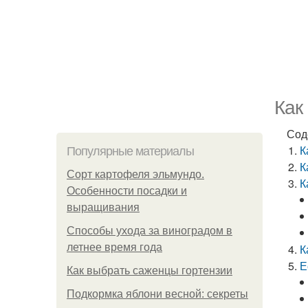
Как
Сод
К
Популярные материалы
К
Сорт картофеля эльмундо.
К
Особенности посадки и
выращивания
Способы ухода за виноградом в
летнее время года
К
Е
Как выбрать саженцы гортензии
Подкормка яблони весной: секреты