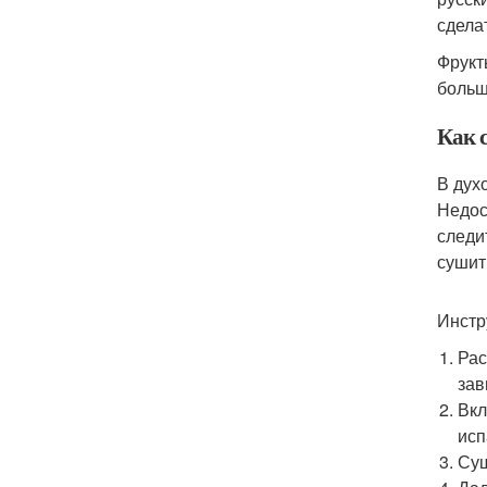
сдела
Фрукт
больш
Как 
В дух
Недос
следи
сушит
Инстр
Рас
зав
Вкл
исп
Суш