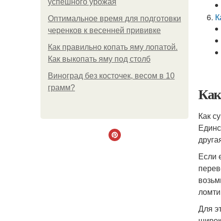
успешного урожая
К
Оптимальное время для подготовки
черенков к весенней прививке
Как правильно копать яму лопатой.
Как выкопать яму под столб
Виноград без косточек, весом в 10
грамм?
Как
Как с
Единс
друга
Если 
перев
возьм
ломти
Для э
широк