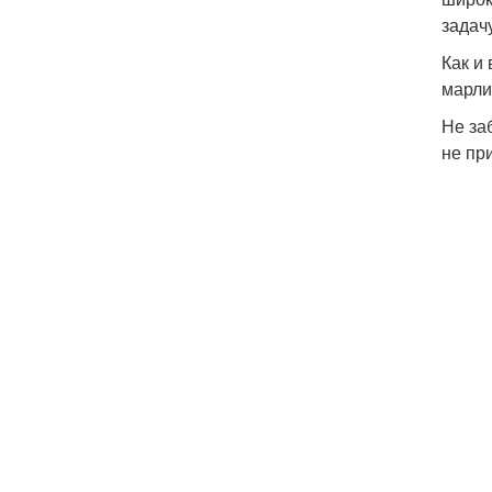
задач
Как и
марли
Не за
не пр