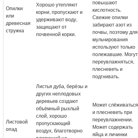
повышают
Хорошо утепляют
Опилки
кислотность.
корни, пропускают и
или
Свежие опилки
удерживают воду,
древесная
забирают азот из
защищают от
стружка
почвы, поэтому для
почвенной корки.
мульчирования
используют только
полежавшие. Могут
переувлажняться,
плесневеть и
подгнивать.
Листья дуба, берёзы и
других неплодовых
деревьев создают
Может слёживаться
объёмный рыхлый
и плесневеть при
слой, хорошо
переувлажнении.
Листовой
пропускающий
Может содержать
опад
воздух, благотворно
яйца и личинки
влияющий на