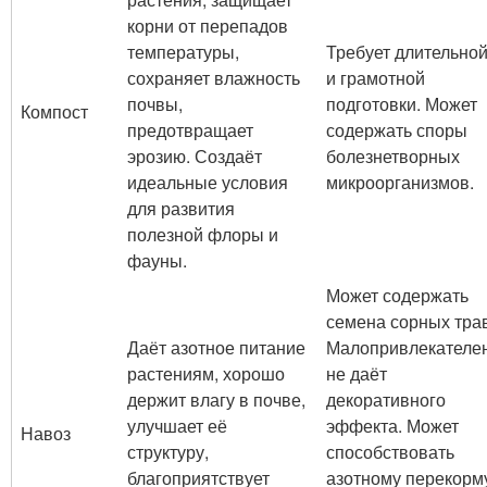
корни от перепадов
температуры,
Требует длительно
сохраняет влажность
и грамотной
почвы,
подготовки. Может
Компост
предотвращает
содержать споры
эрозию. Создаёт
болезнетворных
идеальные условия
микроорганизмов.
для развития
полезной флоры и
фауны.
Может содержать
семена сорных трав
Даёт азотное питание
Малопривлекателен
растениям, хорошо
не даёт
держит влагу в почве,
декоративного
улучшает её
эффекта. Может
Навоз
структуру,
способствовать
благоприятствует
азотному перекорм