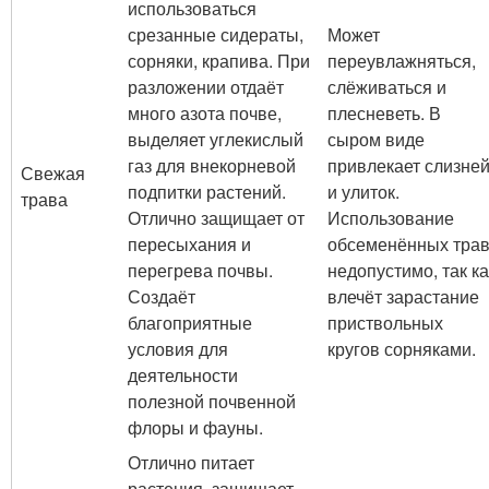
использоваться
срезанные сидераты,
Может
сорняки, крапива. При
переувлажняться,
разложении отдаёт
слёживаться и
много азота почве,
плесневеть. В
выделяет углекислый
сыром виде
газ для внекорневой
привлекает слизне
Свежая
подпитки растений.
и улиток.
трава
Отлично защищает от
Использование
пересыхания и
обсеменённых тра
перегрева почвы.
недопустимо, так ка
Создаёт
влечёт зарастание
благоприятные
приствольных
условия для
кругов сорняками.
деятельности
полезной почвенной
флоры и фауны.
Отлично питает
растения, защищает