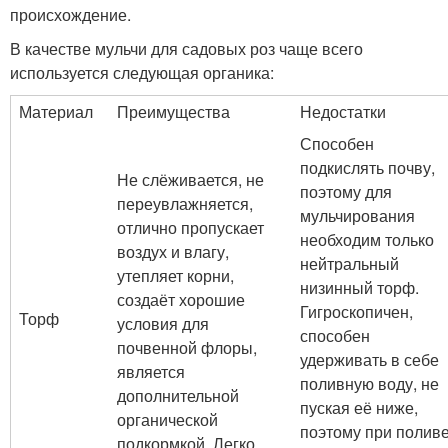
происхождение.
В качестве мульчи для садовых роз чаще всего
используется следующая органика:
Материал
Преимущества
Недостатки
Способен
подкислять почву,
Не слёживается, не
поэтому для
переувлажняется,
мульчирования
отлично пропускает
необходим только
воздух и влагу,
нейтральный
утепляет корни,
низинный торф.
создаёт хорошие
Гигроскопичен,
Торф
условия для
способен
почвенной флоры,
удерживать в себе
является
поливную воду, не
дополнительной
пуская её ниже,
органической
поэтому при полив
подкормкой. Легко