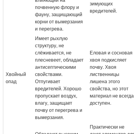
зимующих
почвенную флору и
вредителей.
фауну, защищающий
корни от вымерзания
и перегрева.
Имеет рыхлую
структуру, не
слёживается, не
Еловая и сосновая
плесневеет, обладает
хвоя подкисляет
антисептическими
почву. Хвоя
Хвойный
свойствами.
лиственницы
опад
Отпугивает
лишена этого
вредителей. Хорошо
свойства, но этот
пропускает воздух,
материал не всегда
влагу, защищает
доступен.
почву от перегрева и
вымерзания.
Практически не
Обладают высоким
дают элементов дл