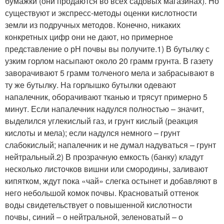
бумажки (они продаются во всех садовых магазинах). Но
существуют и экспресс-методы оценки кислотности
земли из подручных методов. Конечно, никаких
конкретных цифр они не дают, но примерное
представление о рН почвы вы получите.1) В бутылку с
узким горлом насыпают около 20 грамм грунта. В газету
заворачивают 5 грамм толченого мела и забрасывают в
ту же бутылку. На горлышко бутылки одевают
напалечник, оборачивают тканью и трясут примерно 5
минут. Если напалечник надулся полностью – значит,
выделился углекислый газ, и грунт кислый (реакция
кислоты и мела); если надулся немного – грунт
слабокислый; напалечник и не думал надуваться – грунт
нейтральный.2) В прозрачную емкость (банку) кладут
несколько листочков вишни или смородины, заливают
кипятком, ждут пока «чай» слегка остынет и добавляют в
него небольшой комок почвы. Красноватый оттенок
воды свидетельствует о повышенной кислотности
почвы, синий – о нейтральной, зеленоватый – о