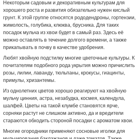
Некоторым садовым и декоративным культурам для
хорошего роста и развития обязательно нужен кислый
грунт. К этой группе относятся рододендроны, гортензии,
жимолость, голубика, клюква, брусника. Для таких
посадок мульча из хвои будет в самый раз. Здесь её
можно оставлять в течение долгого времени, а также
прикапывать в почву в качестве удобрения.
Любят хвойную подстилку многие цветочные культуры. К
почитателям подобного рода укрытия можно причислить
розы, лилии, лаванду, тюльпаны, крокусы, гиацинты,
примулы, хризантемы.
Из однолетних цветов хорошо реагируют на хвойную
мульчу цинния, астра, незабудка, космея, календула,
шалфей. Цветы на такой клумбе становятся ярче,
сорняки растут не слишком активно, да и вредители
стараются обходить стороной посадки с ароматом хвои.
Многие огородники применяют сосновые иголки для
мульчирования баклажанов и даже томатов. Также