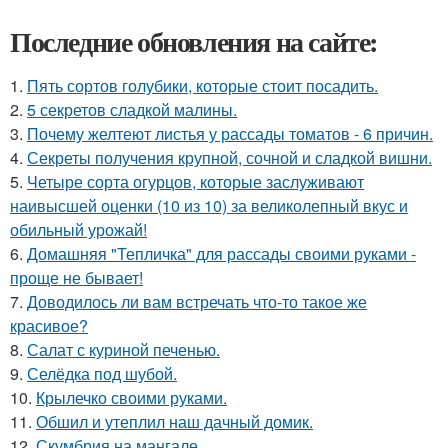
Последние обновления на сайте:
1.
Пять сортов голубики, которые стоит посадить.
2.
5 секретов сладкой малины.
3.
Почему желтеют листья у рассады томатов - 6 причин.
4.
Секреты получения крупной, сочной и сладкой вишни.
5.
Четыре сорта огурцов, которые заслуживают
наивысшей оценки (10 из 10) за великолепный вкус и
обильный урожай!
6.
Домашняя "Тепличка" для рассады своими руками -
проще не бывает!
7.
Доводилось ли вам встречать что-то такое же
красивое?
8.
Салат с куриной печенью.
9.
Селёдка под шубой.
10.
Крылечко своими руками.
11.
Обшил и утеплил наш дачный домик.
12.
Скумбрия на мангале.