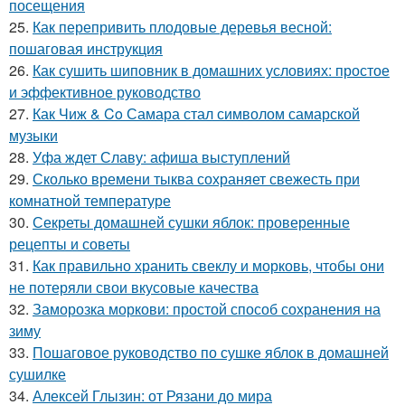
посещения
25.
Как перепривить плодовые деревья весной:
пошаговая инструкция
26.
Как сушить шиповник в домашних условиях: простое
и эффективное руководство
27.
Как Чиж & Co Самара стал символом самарской
музыки
28.
Уфа ждет Славу: афиша выступлений
29.
Сколько времени тыква сохраняет свежесть при
комнатной температуре
30.
Секреты домашней сушки яблок: проверенные
рецепты и советы
31.
Как правильно хранить свеклу и морковь, чтобы они
не потеряли свои вкусовые качества
32.
Заморозка моркови: простой способ сохранения на
зиму
33.
Пошаговое руководство по сушке яблок в домашней
сушилке
34.
Алексей Глызин: от Рязани до мира