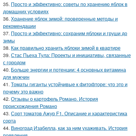
35.
Просто и эффективно: советы по хранению яблок в
домашних условиях
36.
Хранение яблок зимой: проверенные методы и
рекомендации
37.
Просто и эффективно: сохраним яблоки и груши до
зимы
38.
Как правильно хранить яблоки зимой в квартире
39.
Стас Пьеха Тула: Проекты и инициативы, связанные
с городом
40.
Больше энергии и потенции: 4 основных витамина
для мужчин
41.
Томаты гиганты устойчивые к фитофторе: что это и
почему это важно
42.
Отзывы о картофель Романо. История
происхождения Романо
43.
Сорт томатов Ажур F1. Описание и характеристика
сорта
44.
Виноград Изабелла, как за ним ухаживать. История
появления