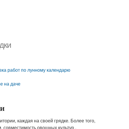
дки
вка работ по лунному календарю
е на даче
ки
итории, каждая на своей грядке. Более того,
м. совместимость овощных культур .