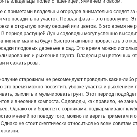
рять владельцы полей с пшеницей, ячменем и овсом.
е с приметами владельцы огородов внимательно следят за 
 и что посадить на участок. Первая фаза – это новолуние. Э
овки в открытую почву овощей или цветов. В это время не 
. В период растущей Луны садоводы могут успешно высади
вник или малина будут быстро и активно прорастать в откр
осадки плодовых деревьев в сад. Это время можно использо
ульчирования и рыхления грунта. Владельцам цветочных клу
ми и сажать розы.
нолуние старожилы не рекомендуют проводить какие-либо 
о это время можно посвятить уборке участка и рыхлением
ивать, рыхлить и мульчировать грунт. Этот период подойде
итов и внесения компоста. Садоводы, как правило, не зани
ьев. Однако они борются с сорняками, подкармливают клуб
ство мнений по поводу того, можно ли верить приметам и с
 Однако не стоит скептически относиться ко всем советам с
их жизни.