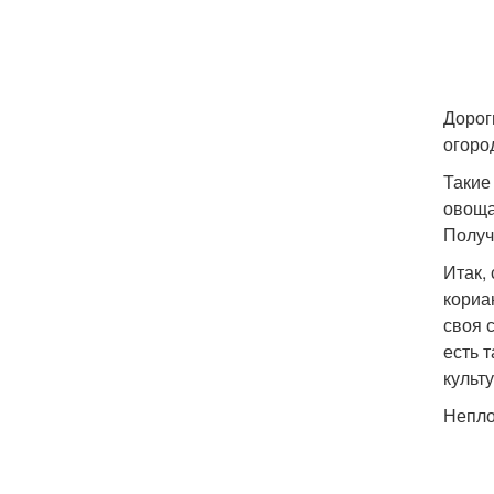
Дорог
огоро
Такие
овоща
Получ
Итак,
кориан
своя 
есть 
культу
Непло