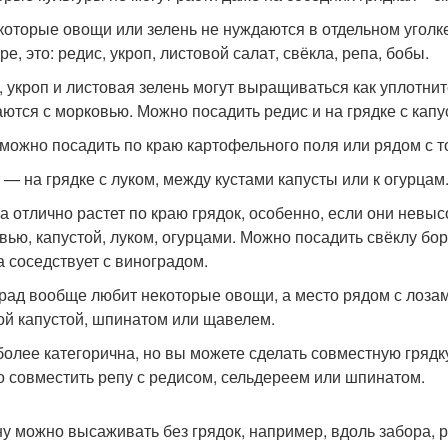
которые овощи или зелень не нуждаются в отдельном уголке
ре, это: редис, укроп, листовой салат, свёкла, репа, бобы.
, укроп и листовая зелень могут выращиваться как уплотнит
аются с морковью. Можно посадить редис и на грядке с капу
можно посадить по краю картофельного поля или рядом с т
 — на грядке с луком, между кустами капусты или к огурцам
а отлично растет по краю грядок, особенно, если они невысо
вью, капустой, луком, огурцами. Можно посадить свёклу бо
а соседствует с виноградом.
рад вообще любит некоторые овощи, а место рядом с лозами
ой капустой, шпинатом или щавелем.
более категорична, но вы можете сделать совместную грядку
 совместить репу с редисом, сельдереем или шпинатом.
у можно высаживать без грядок, например, вдоль забора, 