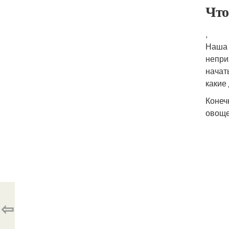
Что
,
Наша 
непри
начат
какие
Конеч
овоще
⇦