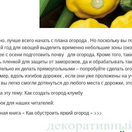
но, лучше всего начать с плана огорода . Но поскольку вы 
й год для овощей выделить временно небольшие зоны (окол
ее с осени подготовить почву для огорода. Кроме того, так
ь пленкой для защиты от заморозков, да и обрабатывать та
тельно их делать прямоугольными – попробуйте сделать о
мер, вдоль изгибов дорожек , если они уже проложены на у
 вы легко смогли дотянуться до любого места с дорожки, эт
а эту тему: Как создать огород-клумбу
ок для наших читателей:
ная книга « Как обустроить яркий огород » >>>