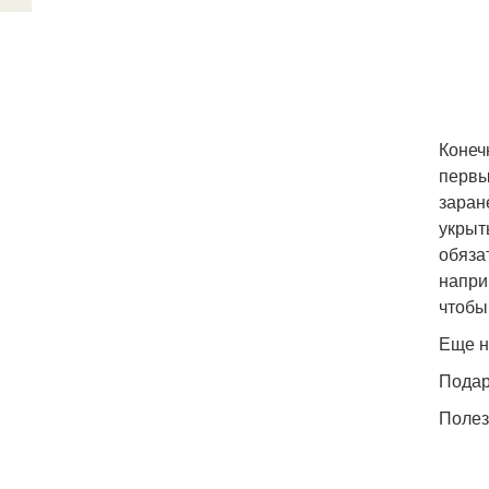
Конеч
первы
заран
укрыт
обяза
напри
чтобы
Еще н
Подар
Полез