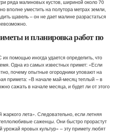
три ряда малиновых кустов, шириной около 70
но вполне уместить на полутора метрах земли,
дить щавель – он не дает малине разрастаться
невозможно.
риметы и планировка работ по
их помощью иногда удается определить, что
ремя. Одна из самых известных примет: «Если
ятно, почему опытные огородники уповают на
ая примета: «В начале май-месяц теплый – в
жно сажать в начале месяца, и будет ли от этого
 жаркого лета». Следовательно, если летняя
е теплолюбивые саженцы. Они быстро прорастут
й урожай яровых культур» – эту примету любят