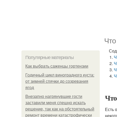
Что
Сод
Ч
Популярные материалы
Ч
Как выбрать саженцы гортензии
Ч
Годичный цикл виноградного куста:
Ч
от зимней спячки до созревания
ягод
Что
Внезапно нагрянувшие гости
заставили меня спешно искать
Есть 
решение, так как на обстоятельный
некот
ремонт времени катастрофически