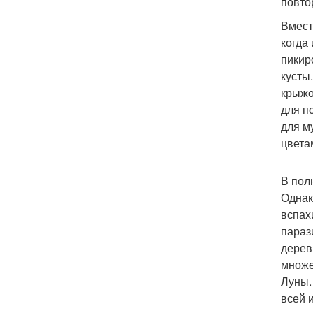
повто
Вмест
когда
пикир
кусты
крыжо
для п
для м
цвета
В пол
Однак
вспах
параз
дерев
множе
Луны.
всей 