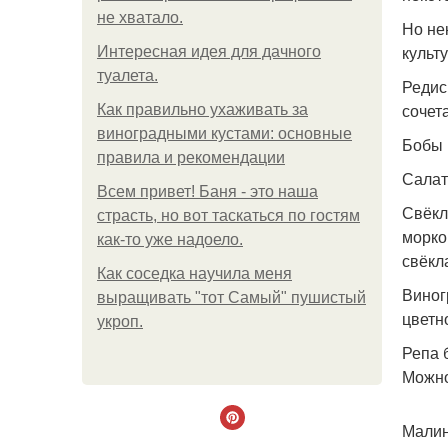
не хватало.
Но не
культу
Интересная идея для дачного
туалета.
Редис
сочет
Как правильно ухаживать за
виноградными кустами: основные
Бобы 
правила и рекомендации
Салат
Всем привет! Баня - это наша
Свёкл
страсть, но вот таскаться по гостям
морко
как-то уже надоело.
свёкл
Как соседка научила меня
Виног
выращивать "тот Самый" пушистый
цветн
укроп.
Репа 
Можно
Малин