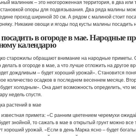
ьный малинник – это неогороженная территория, в два или 
 установкой опоры для подвязывания. Два ряда малины мож
едине проход шириной 30 см. А рядом с малиной стоит поса
орняку. Никакие овощи и ягоды под кусты малины посадить 
 посадить в огороде в мае. Народные п
ному календарю
ко старожилы обращают внимание на народные приметы. С 
 делать в огороде в мае, а что лучше отложить на другое в
удет дождливым – будет хороший урожай». Становится пон
ое количество осадков в последнем весеннем месяце. Втор
 будет холодным». Она дает возможность определить, что мо
ару недель спустя.
ка растений в мае
 известная примета: «С ранним цветением черемухи ожидай
будет знойной, то сажать в мае в открытый грунт можно вс
ут хороший урожай. «Если в день Марка ясно – будет богаты