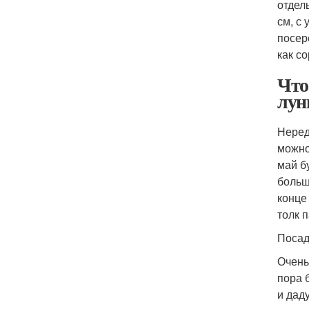
отдел
см, с
посер
как с
Что
лун
Неред
можно
май б
больш
конце
толк п
Посад
Очень
пора 
и дад