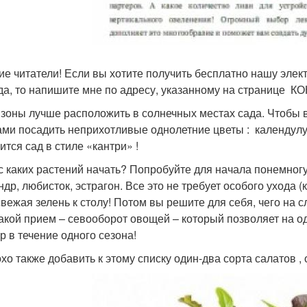
ие читатели! Если вы хотите получить бесплатно нашу элек
да, то напишите мне по адресу, указанному на странице К
 зоны лучше расположить в солнечных местах сада. Чтобы 
ми посадить неприхотливые однолетние цветы : календулу,
ится сад в стиле «кантри» !
 с каких растений начать? Попробуйте для начала понемногу
др, любисток, эстрагон. Все это не требует особого ухода (
свежая зелень к столу! Потом вы решите для себя, чего на 
такой прием – севооборот овощей – который позволяет на 
р в течение одного сезона!
хо также добавить к этому списку один-два сорта салатов ,