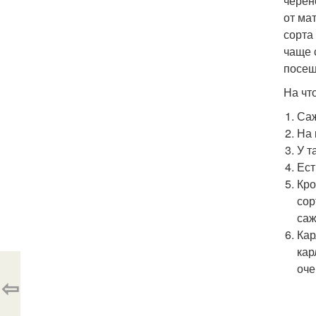
черен
от ма
сорта
чаще 
посещ
На чт
Саж
На 
У т
Ест
Кро
сор
саж
Кар
кар
оче
⇦