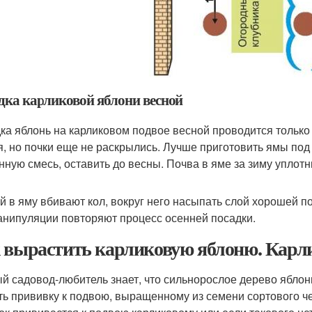
дка карликовой яблони весной
ка яблонь на карликовом подвое весной проводится только т
я, но почки еще не раскрылись. Лучше приготовить ямы под 
нную смесь, оставить до весны. Почва в яме за зиму уплотн
й в яму вбивают кол, вокруг него насыпать слой хорошей п
анипуляции повторяют процесс осенней посадки.
 вырастить карликовую яблоню. Карли
й садовод-любитель знает, что сильнорослое дерево яблон
ть прививку к подвою, выращенному из семени сортового че