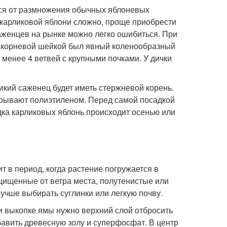
ся от размножения обычных яблоневых
 карликовой яблони сложно, проще приобрести
аженцев на рынке можно легко ошибиться. При
и корневой шейкой был явный коленообразный
 менее 4 ветвей с крупными почками. У дички
икий саженец будет иметь стержневой корень.
крывают полиэтиленом. Перед самой посадкой
дка карликовых яблонь происходит осенью или
 в период, когда растение погружается в
ащищенные от ветра места, полутенистые или
учше выбирать суглинки или легкую почву.
ри выкопке ямы нужно верхний слой отбросить
бавить древесную золу и суперфосфат. В центр