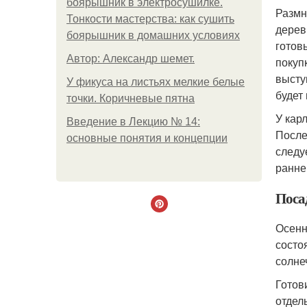
боярышник в электросушилке.
Размн
Тонкости мастерства: как сушить
дерев
боярышник в домашних условиях
готов
Автор: Александр шемет.
покуп
высту
У фикуса на листьях мелкие белые
будет 
точки. Коричневые пятна
У кар
Введение в Лекцию № 14:
После
основные понятия и концепции
следу
ранне
Поса
Осенн
состо
солне
Готов
отдел