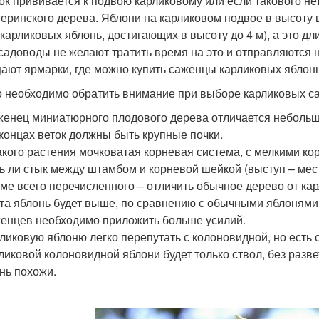
ок прививается к подвою карликовому или если такового нет
теринского дерева. Яблони на карликовом подвое в высоту 
 карликовых яблонь, достигающих в высоту до 4 м), а это 
садоводы не желают тратить время на это и отправляются 
ают ярмарки, где можно купить саженцы карликовых яблонь
о необходимо обратить внимание при выборе карликовых с
енец миниатюрного плодового дерева отличается неболь
концах веток должны быть крупные почки.
акого растения мочковатая корневая система, с мелкими ко
ь ли стык между штамбом и корневой шейкой (выступ – мест
ме всего перечисленного – отличить обычное дерево от карл
та яблонь будет выше, по сравнению с обычными яблонями
енцев необходимо приложить больше усилий.
ликовую яблоню легко перепутать с колоновидной, но есть о
ликовой колоновидной яблони будет только ствол, без разв
нь похожи.