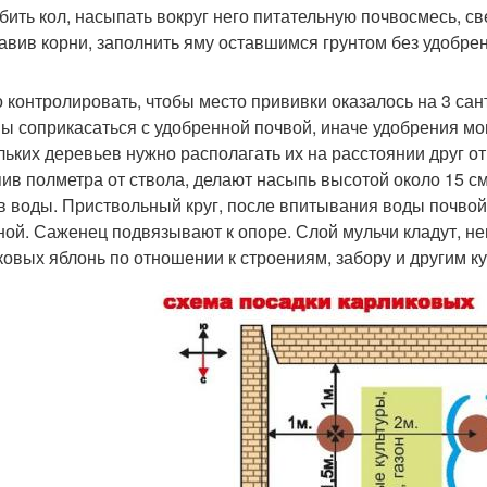
бить кол, насыпать вокруг него питательную почвосмесь, с
авив корни, заполнить яму оставшимся грунтом без удобрен
 контролировать, чтобы место прививки оказалось на 3 са
ы соприкасаться с удобренной почвой, иначе удобрения мог
льких деревьев нужно располагать их на расстоянии друг от
пив полметра от ствола, делают насыпь высотой около 15 с
в воды. Приствольный круг, после впитывания воды почвой
ной. Саженец подвязывают к опоре. Слой мульчи кладут, не
ковых яблонь по отношении к строениям, забору и другим к