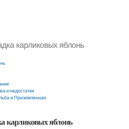
адка карликовых яблонь
онь
ание
ва и недостатки
ельба и Приземленная
ка карликовых яблонь