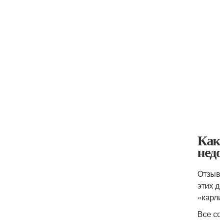
Как
нед
Отзыв
этих 
«карл
Все с