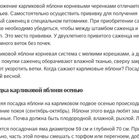
ожение карликовой яблони корневыми черенками отличает
ьев. Самостоятельно осуществить прививку для получения
ый саженец в специальном питомнике. При приобретении с
ке необходимо убедиться, чтобы между штамбом саженца 
п. Это место прививки. У двухлетнего привитого саженца не
много веток без почек.
ликовой яблони корневая система с мелкими корешками, а д
 покупки саженец оборачивают влажной тканью, сверху за
ет укоротить ветки. Когда сажают карликовые яблони? Поса
й весной.
дка карликовой яблони осенью
яя посадка яблони на карликовом подвое осенью происходит
яние покоя (сентябрь-октябрь). Яблони этого вида любят з
чные. Почва должна быть плодородной, влажной, рыхлой. Л
ится посадочная яма диаметром 59 см и глубиной 70 см. П
ьно, часть этой почвы смешать с торфом или перегноем, до