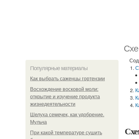
Схе
Сод
С
Популярные материалы
Как выбрать саженцы гортензии
Восхождение восковой моли:
К
открытие и изучение продукта
К
жизнедеятельности
К
Шелуха семечек, как удобрение.
Мульча
Схе
При какой температуре сушить