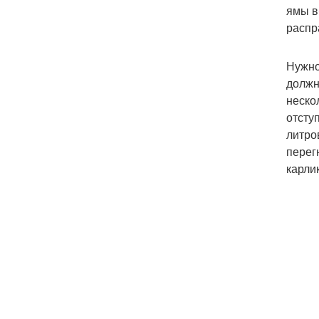
ямы в
распр
Нужно
должн
неско
отсту
литро
перег
карли