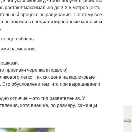
, к полукарликовому, чтобы получить свойства
вырастают максимально до 2-2.5 метров (есть
длительный процесс выращивания. Поэтому все
на рынок или в специализированные магазины,
.
аженцев яблонь:
шими размерами.
решками.
о прививки черенка к подвою).
икового легко, так как цена на карликовые
. Это обусловлено тем, что при выращивании
дно отличие – это тип разветвления. У
етвления, хотя внешне, по размеру, саженцы
⇨