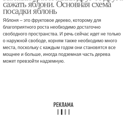
сажать яблони. Основная схема
подвое
посадки яблонь
Яблоня – это фруктовое дерево, которому для
Саженцы на
благоприятного роста необходимо достаточно
Расстояние от яблони
карликовом подвое
свободного пространства. И речь сейчас идет не только
о наружной свободе, корням также необходимо много
места, поскольку с каждым годом они становятся все
мощнее и больше, иногда подземная часть дерева
Низкорослые яблони
Среднерослые яблони
может превзойти надземную.
Дистанция между
Высокорослые яблони
карликовыми сортами
Полукарликовые
Карликовая яблоня
яблони