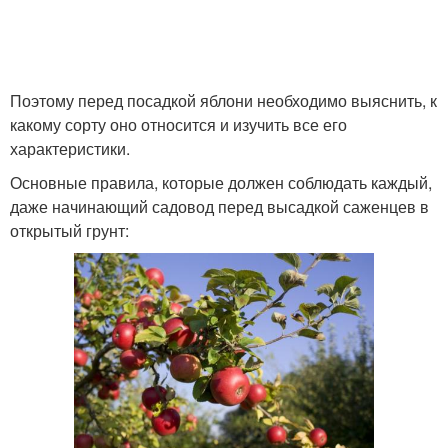
Колоновидная яблоня
Декоративная яблоня
Поэтому перед посадкой яблони необходимо выяснить, к
какому сорту оно относится и изучить все его
характеристики.
Основные правила, которые должен соблюдать каждый,
Карликовый сад
Яблони от яблони
даже начинающий садовод перед высадкой саженцев в
открытый грунт: