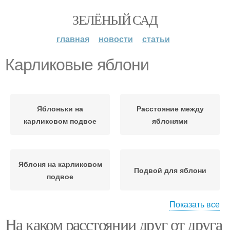
ЗЕЛЁНЫЙ САД
главная
новости
статьи
Карликовые яблони
Яблоньки на
Расстояние между
карликовом подвое
яблонями
Яблоня на карликовом
Подвой для яблони
подвое
Показать все
На каком расстоянии друг от друга
Яблони на карликовом
Карликовый подвой