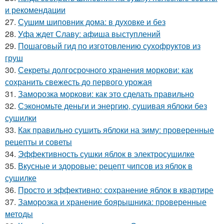
и рекомендации
27.
Сушим шиповник дома: в духовке и без
28.
Уфа ждет Славу: афиша выступлений
29.
Пошаговый гид по изготовлению сухофруктов из
груш
30.
Секреты долгосрочного хранения моркови: как
сохранить свежесть до первого урожая
31.
Заморозка моркови: как это сделать правильно
32.
Сэкономьте деньги и энергию, сушивая яблоки без
сушилки
33.
Как правильно сушить яблоки на зиму: проверенные
рецепты и советы
34.
Эффективность сушки яблок в электросушилке
35.
Вкусные и здоровые: рецепт чипсов из яблок в
сушилке
36.
Просто и эффективно: сохранение яблок в квартире
37.
Заморозка и хранение боярышника: проверенные
методы