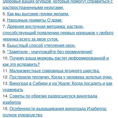
здоровья ваших огурцов, которые помогут справиться с
распространенными недугами.
5.
Как мы высокие грядки делаем.
6.
Нapoдныe пpимeты O дoмe:
7.
Древняя восточная методика: раствор,
способствующий появлению первых корешков у любого
черенка всего за двое суток.
8.
Быыстрый способ утепления окон.
9.
"Заметили - уничтожайте без промедления!
10.
Почему ваша морковь растет деформированной и
как это исправить?
11.
Малоизвестные сокровища ягодного царства.
12.
Построили тепличку. Когда у человека золотые руки.
13.
Виноград в Сибири и на Урале: Когда посадить и как
ухаживать
14.
Советы по обрезке разросшегося винограда
изабелла
15.
Особенности выращивания винограда Изабелла:
полное руководство