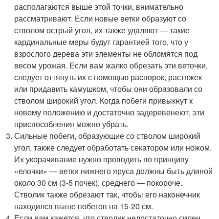
располагаются выше этой точки, внимательно
рассматривают. Если новые ветки образуют со
стволом острый угол, их также удаляют — такие
кардинальные меры будут гарантией того, что у
взрослого дерева эти элементы не обломятся под
весом урожая. Если вам жалко обрезать эти веточки,
следует оттянуть их с помощью распорок, растяжек
или придавить камушком, чтобы они образовали со
стволом широкий угол. Когда побеги привыкнут к
новому положению и достаточно задеревенеют, эти
приспособления можно убрать.
Сильные побеги, образующие со стволом широкий
угол, также следует обработать секатором или ножом.
Их укорачивание нужно проводить по принципу
«елочки» — ветки нижнего яруса должны быть длиной
около 30 см (3-5 почек), среднего — покороче.
Стволик также обрезают так, чтобы его наконечник
находился выше побегов на 15-20 см.
Если вам кажется, что стволик недостаточно силен