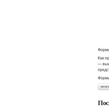
Форми
Как п
— выи
предс
Форми
читат
Пос