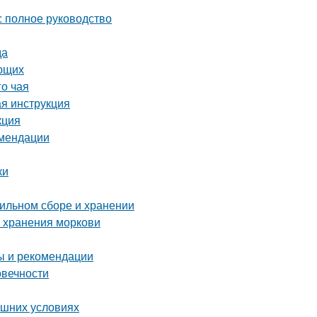
: полное руководство
да
ающих
го чая
ая инструкция
кция
омендации
ки
вильном сборе и хранении
о хранения моркови
ты и рекомендации
овечности
ашних условиях