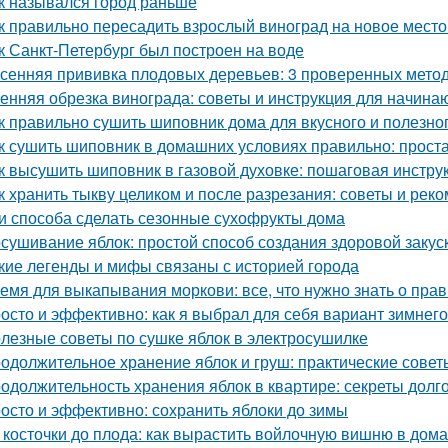
к назывался город раньше
к правильно пересадить взрослый виноград на новое место
к Санкт-Петербург был построен на воде
сенняя прививка плодовых деревьев: 3 проверенных мето
енняя обрезка винограда: советы и инструкция для начин
к правильно сушить шиповник дома для вкусного и полезно
к сушить шиповник в домашних условиях правильно: прост
к высушить шиповник в газовой духовке: пошаговая инстру
к хранить тыкву целиком и после разрезания: советы и рек
и способа сделать сезонные сухофрукты дома
сушивание яблок: простой способ создания здоровой закус
кие легенды и мифы связаны с историей города
емя для выкапывания моркови: все, что нужно знать о пра
осто и эффективно: как я выбрал для себя вариант зимнег
лезные советы по сушке яблок в электросушилке
одолжительное хранение яблок и груш: практические сове
одолжительность хранения яблок в квартире: секреты долг
осто и эффективно: сохранить яблоки до зимы
 косточки до плода: как вырастить войлочную вишню в дом