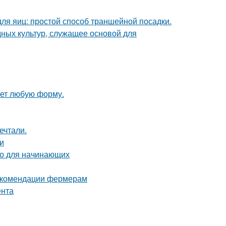
ля яиц: простой способ траншейной посадки.
ных культур, служащее основой для
ает любую форму.
ечтали.
и
во для начинающих
рекомендации фермерам
ента