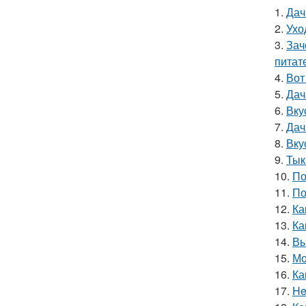
1.
Дач
2.
Ухо
3.
Зач
питат
4.
Вот
5.
Дач
6.
Вку
7.
Дач
8.
Вку
9.
Тык
10.
По
11.
По
12.
Ка
13.
Ка
14.
Вы
15.
Мо
16.
Ка
17.
He