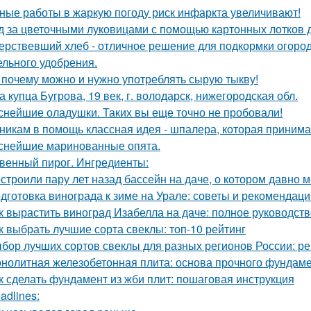
ные работы в жаркую погоду риск инфаркта увеличивают!
д за цветочными луковицами с помощью картонных лотков д
ерствевший хлеб - отличное решение для подкормки огород
ельного удобрения.
 почему можно и нужно употреблять сырую тыкву!
а купца Бугрова, 19 век, г. володарск, нижегородская обл.
снейшие оладушки. Таких вы еще точно не пробовали!
никам в помощь классная идея - шпалера, которая приним
снейшие маринованные опята.
венный пирог. Ингредиенты:
строили пару лет назад бассейн на даче, о котором давно м
дготовка винограда к зиме на Урале: советы и рекомендаци
к вырастить виноград Изабелла на даче: полное руководст
к выбрать лучшие сорта свеклы: топ-10 рейтинг
бор лучших сортов свеклы для разных регионов России: 
нолитная железобетонная плита: основа прочного фундам
к сделать фундамент из жби плит: пошаговая инструкция
adlines: