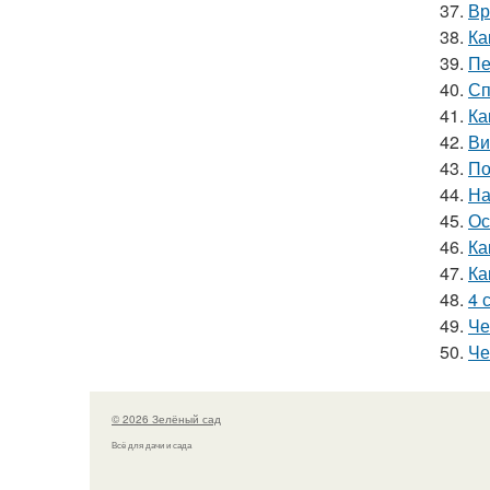
37.
Вр
38.
Ка
39.
Пе
40.
Сп
41.
Ка
42.
Ви
43.
По
44.
На
45.
Ос
46.
Ка
47.
Ка
48.
4 
49.
Че
50.
Че
© 2026 Зелёный сад
Всё для дачи и сада