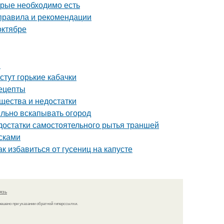
орые необходимо есть
 правила и рекомендации
октябре
я
стут горькие кабачки
ецепты
ества и недостатки
ильно вскапывать огород
достатки самостоятельного рытья траншей
сками
к избавиться от гусениц на капусте
язь
решено при указании обратной гиперссылки.