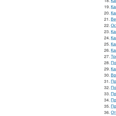
18.
Ка
19.
Ка
20.
Ка
21.
Ве
22.
Ос
23.
Ка
24.
Ка
25.
Ка
26.
Ка
27.
Тр
28.
По
29.
Ка
30.
Вр
31.
Пр
32.
По
33.
Пр
34.
Пр
35.
Пр
36.
От