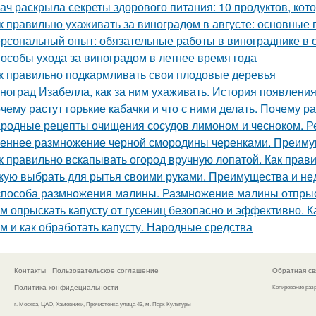
ач раскрыла секреты здорового питания: 10 продуктов, кот
к правильно ухаживать за виноградом в августе: основные
рсональный опыт: обязательные работы в винограднике в 
особы ухода за виноградом в летнее время года
к правильно подкармливать свои плодовые деревья
ноград Изабелла, как за ним ухаживать. История появлени
чему растут горькие кабачки и что с ними делать. Почему ра
родные рецепты очищения сосудов лимоном и чесноком. Р
еннее размножение черной смородины черенками. Преимущ
к правильно вскапывать огород вручную лопатой. Как прав
кую выбрать для рытья своими руками. Преимущества и не
способа размножения малины. Размножение малины отпры
м опрыскать капусту от гусениц безопасно и эффективно. Ка
м и как обработать капусту. Народные средства
Контакты
Пользовательское соглашение
Обратная св
Политика конфидециальности
Копирование раз
г. Москва, ЦАО, Хамовники, Пречистенка улица 42, м. Парк Культуры