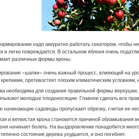
ормировании надо аккуратно работать секатором, чтобы не 
я и легко повреждается. В остальном яблоня очень податли
мает различные формы кроны.
рование «шапки» очень важный процесс, влияющий на урож
 крепкими, противостоят плохим климатическим условиям, н
ка необходима для создания правильной формы верхушки, д
пывают молодые плодоносящие. Главное сделать все прав
е начинающие садоводы пропускают обрезку, считая ее необ
тая и ветвистая крона становится причиной обламывания в
оня начинает болеть. На выздоровление понадобится много
тепенно состояние дерева ухудшится, и оно погибнет.