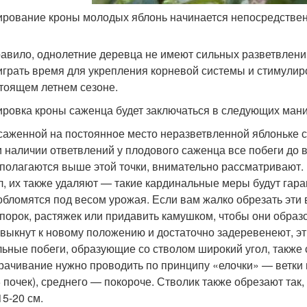
рование кроны молодых яблонь начинается непосредствен
равило, однолетние деревца не имеют сильных разветвлени
грать время для укрепления корневой системы и стимулиро
тоящем летнем сезоне.
ровка кроны саженца будет заключаться в следующих ман
аженной на постоянное место неразветвленной яблоньке с
 наличии ответвлений у плодового саженца все побеги до в
полагаются выше этой точки, внимательно рассматривают. 
л, их также удаляют — такие кардинальные меры будут гаран
обломятся под весом урожая. Если вам жалко обрезать эти 
порок, растяжек или придавить камушком, чтобы они образо
выкнут к новому положению и достаточно задеревенеют, э
ьные побеги, образующие со стволом широкий угол, также 
рачивание нужно проводить по принципу «елочки» — ветки 
5 почек), среднего — покороче. Стволик также обрезают так
15-20 см.