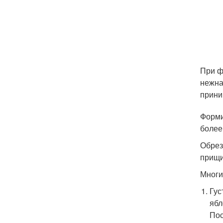
При ф
нежна
прини
Форми
более
Обрез
прищи
Многи
Гус
ябл
Пос