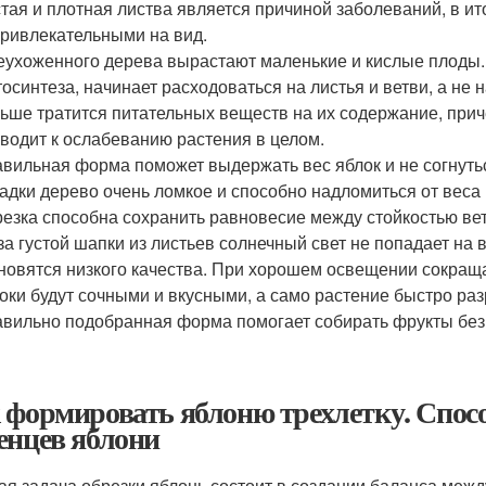
тая и плотная листва является причиной заболеваний, в ит
ривлекательными на вид.
еухоженного дерева вырастают маленькие и кислые плоды. 
осинтеза, начинает расходоваться на листья и ветви, а не 
ьше тратится питательных веществ на их содержание, приче
водит к ослабеванию растения в целом.
вильная форма поможет выдержать вес яблок и не согнутьс
адки дерево очень ломкое и способно надломиться от веса 
езка способна сохранить равновесие между стойкостью вет
за густой шапки из листьев солнечный свет не попадает на 
новятся низкого качества. При хорошем освещении сокраща
оки будут сочными и вкусными, а само растение быстро раз
вильно подобранная форма помогает собирать фрукты без 
 формировать яблоню трехлетку. Спо
енцев яблони
ая задача обрезки яблонь состоит в создании баланса межд