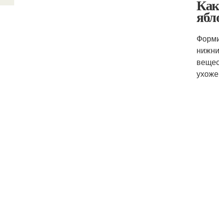
Как
ябл
Форми
нижни
вещес
ухоже