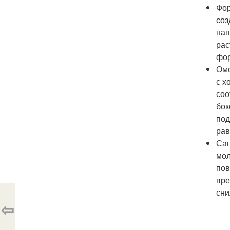
Фор
соз
нап
рас
фор
Омо
с х
соо
бок
под
рав
Сан
мол
пов
вре
сни
⇦