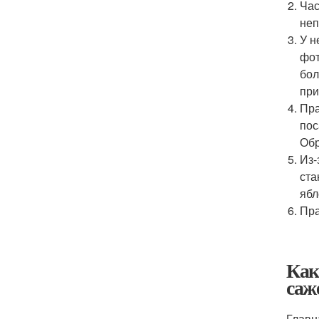
Час
неп
У н
фот
бол
при
Пра
пос
Обр
Из-
ста
ябл
Пра
Как
саж
Главн