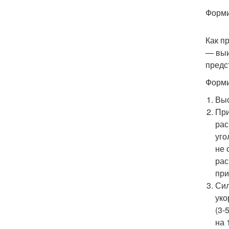
Форми
Как п
— выи
предс
Форми
Выс
При
рас
уго
не 
рас
при
Сил
уко
(3-
на 