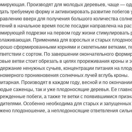
мирующая. Производят для молодых деревьев, чаще — одно
дать требуемую форму и активизировать развитие побегов 
равлению вверх для получения большого количества солне
тений в начальное время после посадки направлена на рас
мирующей подрезки на первом году жизни стимулировать р
лаживающая. Применима для взрослых и старых плодонося
орошо сформированными корнями и скелетными ветками, п
тветствии с сортом. По завершении окончательного формир
овые ветви стоит обрезать в целях прореживания кроны и 
держание ненужных сучьев, концентрации питания на плод
номерного проникновения солнечных лучей вглубь кроны.
итарная. Производят в каждом году, весной и по окончани
одые саженцы, так и уже плодоносящие деревья. Ее главн
режденные побеги, а также те ветки с появившимися при
дителями. Особенно необходима для старых и запущенных я
жено плодоношение, а неплодоносящие ответвления сильно