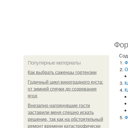
Фор
Сод
Ф
Популярные материалы
О
Как выбрать саженцы гортензии
Годичный цикл виноградного куста:
К
от зимней спячки до созревания
К
ягод
Внезапно нагрянувшие гости
заставили меня спешно искать
Ф
решение, так как на обстоятельный
ремонт времени катастрофически