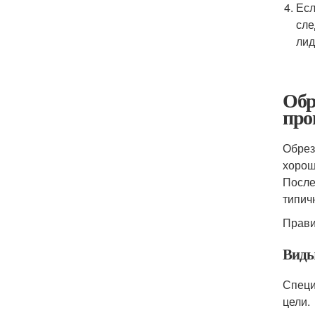
Есл
сле
лид
Обр
про
Обрез
хорош
После
типич
Прави
Виды
Специ
цели.