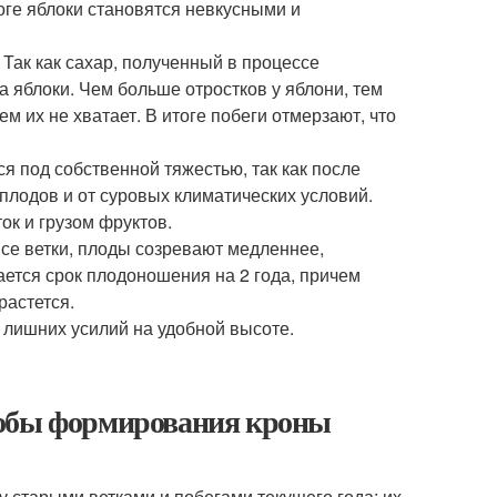
оге яблоки становятся невкусными и
Так как сахар, полученный в процессе
на яблоки. Чем больше отростков у яблони, тем
м их не хватает. В итоге побеги отмерзают, что
я под собственной тяжестью, так как после
плодов и от суровых климатических условий.
ок и грузом фруктов.
все ветки, плоды созревают медленнее,
ется срок плодоношения на 2 года, причем
растется.
лишних усилий на удобной высоте.
собы формирования кроны
у старыми ветками и побегами текущего года: их